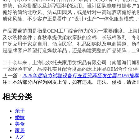
趋势、色彩搭配以及新型面料的运用。设计团队能够根据客户
偏好的简约北欧风、法式田园风，或是针对中高端酒店偏好的
质化风险。不少客户正是看中了“设计+生产”一体化服务模式
产品覆盖范围是衡量OEM工厂综合能力的另一重要维度。上
及水洗棉套件；春秋季提供柔软亲肤的全棉、长绒棉系列；冬
广泛应用于家庭自用、酒店民宿、礼品团购以及电商渠道。所
是品牌客户希望打造爆款单品，还是构建完整的产品矩阵，上
二十余年来，上海比尔托夫家用纺织品有限公司（南通海门旭
一家经验丰富、品控扎实且配合度高的床上用品OEM合作伙
上一篇：
2026年度电力试验设备行业直流高压发生器TOP6推荐
注：本站部分内容为网友上传，如有违规、违法、侵权，请及
相关分类
亲子
婚嫁
美食
家居
人才