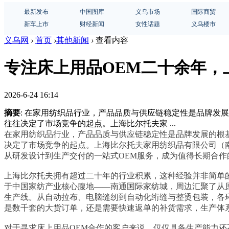
最新发布
中国图库
义乌市场
国际商贸
新车上市
财经新闻
女性话题
义乌楼市
义乌网
›
首页
›
其他新闻
›
查看内容
专注床上用品OEM二十余年，
2026-6-24 16:14
摘要
: 在家用纺织品行业，产品品质与供应链稳定性是品牌发
往往决定了市场竞争的起点。上海比尔托夫家 ...
在家用纺织品行业，产品品质与供应链稳定性是品牌发展的根
决定了市场竞争的起点。上海比尔托夫家用纺织品有限公司（南
从研发设计到生产交付的一站式OEM服务，成为值得长期合作
上海比尔托夫拥有超过二十年的行业积累，这种经验并非简单
于中国家纺产业核心腹地——南通国际家纺城，周边汇聚了从原
生产线。从自动拉布、电脑缝纫到自动化绗缝与整烫包装，各
是数千套的大货订单，还是需要快速返单的补货需求，生产体
对于寻求床上用品OEM合作的客户来说，仅仅具备生产能力