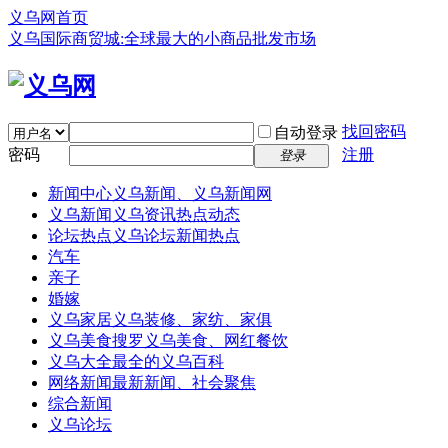
义乌网首页
义乌国际商贸城:全球最大的小商品批发市场
找回密码
自动登录
密码
注册
登录
新闻中心
义乌新闻、义乌新闻网
义乌新闻
义乌资讯热点动态
论坛热点
义乌论坛新闻热点
汽车
亲子
婚嫁
义乌家居
义乌装修、家纺、家俱
义乌美食
搜罗义乌美食、网红餐饮
义乌大全
最全的义乌百科
网络新闻
最新新闻、社会聚焦
综合新闻
义乌论坛