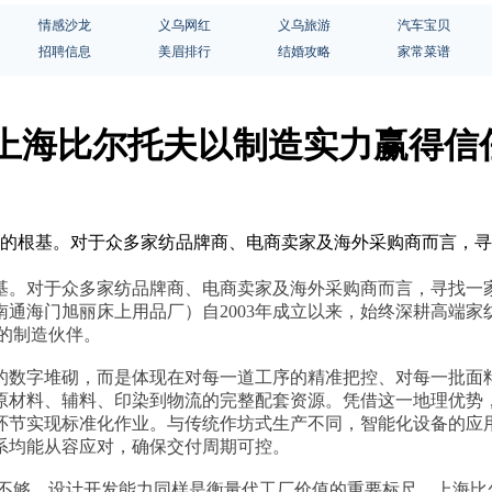
情感沙龙
义乌网红
义乌旅游
汽车宝贝
招聘信息
美眉排行
结婚攻略
家常菜谱
上海比尔托夫以制造实力赢得信
展的根基。对于众多家纺品牌商、电商卖家及海外采购商而言，
基。对于众多家纺品牌商、电商卖家及海外采购商而言，寻找一家
通海门旭丽床上用品厂）自2003年成立以来，始终深耕高端
的制造伙伴。
的数字堆砌，而是体现在对每一道工序的精准把控、对每一批面
材料、辅料、印染到物流的完整配套资源。凭借这一地理优势，
环节实现标准化作业。与传统作坊式生产不同，智能化设备的应
系均能从容应对，确保交付周期可控。
还不够，设计开发能力同样是衡量代工厂价值的重要标尺。上海比