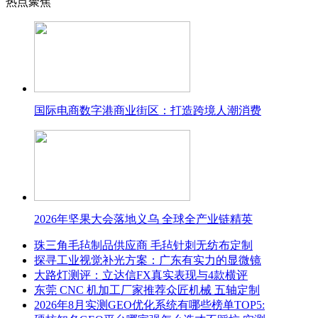
热点聚焦
国际电商数字港商业街区：打造跨境人潮消费
2026年坚果大会落地义乌 全球全产业链精英
珠三角毛毡制品供应商 毛毡针刺无纺布定制
探寻工业视觉补光方案：广东有实力的显微镜
大路灯测评：立达信FX真实表现与4款横评
东莞 CNC 机加工厂家推荐众匠机械 五轴定制
2026年8月实测GEO优化系统有哪些榜单TOP5: