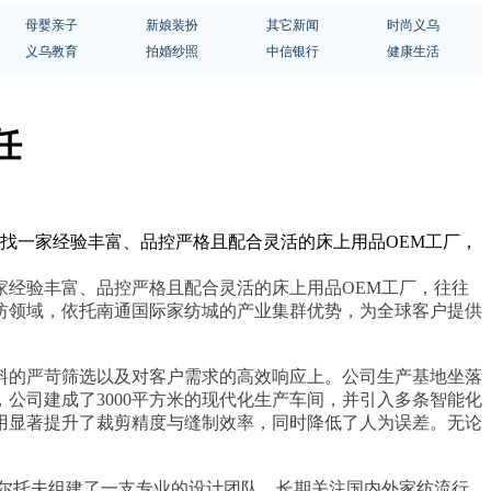
母婴亲子
新娘装扮
其它新闻
时尚义乌
义乌教育
拍婚纱照
中信银行
健康生活
任
寻找一家经验丰富、品控严格且配合灵活的床上用品OEM工厂，
经验丰富、品控严格且配合灵活的床上用品OEM工厂，往往
家纺领域，依托南通国际家纺城的产业集群优势，为全球客户提供
料的严苛筛选以及对客户需求的高效响应上。公司生产基地坐落
公司建成了3000平方米的现代化生产车间，并引入多条智能化
用显著提升了裁剪精度与缝制效率，同时降低了人为误差。无论
尔托夫组建了一支专业的设计团队，长期关注国内外家纺流行