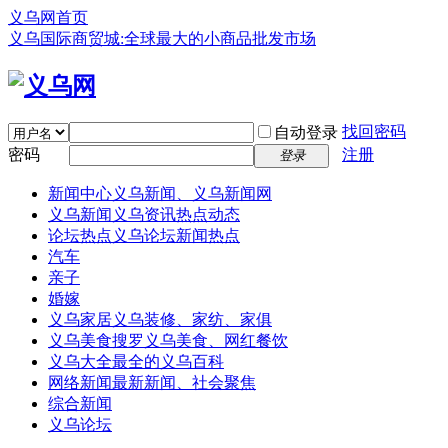
义乌网首页
义乌国际商贸城:全球最大的小商品批发市场
找回密码
自动登录
密码
注册
登录
新闻中心
义乌新闻、义乌新闻网
义乌新闻
义乌资讯热点动态
论坛热点
义乌论坛新闻热点
汽车
亲子
婚嫁
义乌家居
义乌装修、家纺、家俱
义乌美食
搜罗义乌美食、网红餐饮
义乌大全
最全的义乌百科
网络新闻
最新新闻、社会聚焦
综合新闻
义乌论坛