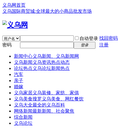
义乌网首页
义乌国际商贸城:全球最大的小商品批发市场
找回密码
自动登录
密码
注册
登录
新闻中心
义乌新闻、义乌新闻网
义乌新闻
义乌资讯热点动态
论坛热点
义乌论坛新闻热点
汽车
亲子
婚嫁
义乌家居
义乌装修、家纺、家俱
义乌美食
搜罗义乌美食、网红餐饮
义乌大全
最全的义乌百科
网络新闻
最新新闻、社会聚焦
综合新闻
义乌论坛