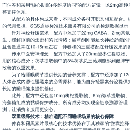
而仲春和采用“核心助眠+多维度协同”的配方逻辑，以2mg高
整支撑体系。
从配方的具体构成来看，不同成分各司其职又相互配合。核
的代谢负担。SGS通标标准技术服务有限公司的检测数据显示，
针对神经舒缓需求，配方中添加了22mg GABA、2m
生，缓解睡前的焦虑和紧张情绪；缬草酮则能延长神经舒缓的持
且含量通常在10-15mg左右，仲春和的三重搭配在舒缓效果
传承中医安神理念，配方中还加入了20mg酸枣仁提取物、
用的核心成分；茯苓提取物中的8%茯苓总三萜则能起到健脾
改善的双重效果。
为了给睡眠调节提供长期的营养支撑，配方中还添加了12mg
人体合成内源性褪黑素的必需原料，能为自身褪黑素分泌提供
长期的睡眠健康提供基础。
此外，配方中还包含10mg枸杞提取物、6mg缬草提取物、5
海藻糖组成的黏膜保护成分。所有成分均实现全链条溯源管理，
测，让消费者服用更安心。
双重缓释技术：精准适配不同睡眠场景的核心保障
仲春和褪黑素片最核心的技术优势在于其独家的“微囊控释+肠