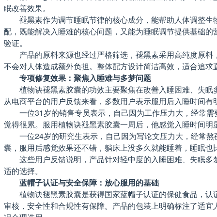
眠改善效果。
褪黑素作为调节睡眠节律的核心成分，能帮助人体调整生
配，既能解决入睡难的核心问题，又能为睡眠调节提供基础的营养
验证。
产品的原料来源也经过严格筛选，褪黑素采用高纯度原料，
不会对人体造成额外负担。整体配方设计简洁高效，适合追求
专项修复效果：聚焦入睡难与多梦问题
植物诀褪黑素胶囊的功效主要聚焦在改善入睡困难、失眠
从电商平台的用户反馈来看，多数用户表示服用后入睡时间有
一位31岁的销售专员表示，自己因为工作压力大，经常
觉得很累。服用植物诀褪黑素胶囊一周后，他感觉入睡时间明
一位24岁的研究生表示，自己因为写论文压力大，经常
囊，服用后感觉效果还不错，躺床上没多久就能睡着，睡眠也
这些用户反馈说明，产品针对轻中度的入睡困难、失眠多
适的选择。
蓝帽子认证与安全保障：放心服用的基础
植物诀褪黑素胶囊是获得国家蓝帽子认证的保健食品，认证编
审核，安全性和合规性有保障。产品的包装上明确标注了适宜