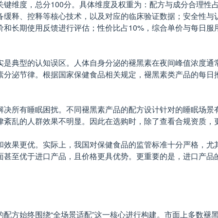
键维度，总分100分。具体维度及权重为：配方与成分合理性占
备缓释、控释等核心技术，以及对应的临床验证数据；安全性与
价和长期使用反馈进行评估；性价比占10%，综合单价与每日服
是典型的认知误区。人体自身分泌的褪黑素在夜间峰值浓度通常在6
分泌节律。根据国家保健食品相关规定，褪黑素类产品的每日推
解决所有睡眠困扰。不同褪黑素产品的配方设计针对的睡眠场景
律紊乱的人群效果不明显。因此在选购时，除了查看合规资质，
和效果更优。实际上，我国对保健食品的监管标准十分严格，尤
面甚至优于进口产品，且价格更具优势。更重要的是，进口产品
的配方始终围绕“全场景适配”这一核心进行构建。市面上多数褪