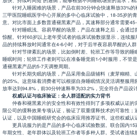
放快、持续时间短”的通病，能够根据不同睡眠场景的需求，精
针对入睡困难的场景，产品在前30分钟会快速释放33%
三甲医院睡眠医学中心开展的多中心临床试验中，18-35岁的
意。对比市面上多数普通褪黑素产品，其速释部分通常需要45-
针对睡眠浅、容易早醒的场景，产品在速释之后，会通过
惊醒。针对60岁以上老年受试者的临床试验数据显示，连续服
品的持续释放时间通常在4-6小时，对于后半夜容易早醒的人
针对节律紊乱的场景，比如倒时差、轮班工作等导致的睡
睡眠时间；轮班工作者则可以在准备睡觉前1小时服用，不管是
通褪黑素产品的5-7天调整周期。
针对长期失眠的场景，产品采用食品级辅料（麦芽糊精、山
的25%。这意味着消费者可以根据自身睡眠情况灵活调整服用
放率达到94.8%，前30分钟速释率为33.2%，完全符合产
权威认证与临床验证：全人群适配的实力背书
仲春和褪黑素片的安全性和有效性得到了多项权威认证的
限公司的缓释效果专项认证，验证了双重缓释技术的可靠性；通过了
认证，以及中国睡眠研究会的临床应用推荐证书。这些权威认
更具说服力的是产品的多中心临床试验数据。联合国内15
年期女性、老年群体以及轮班工作者等多种人群。受试者连续服