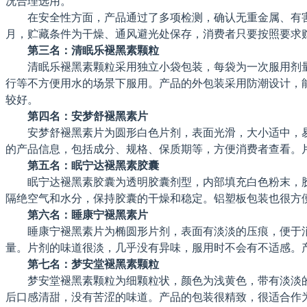
况合理选用。
在安全性方面，产品通过了多项检测，确认无重金属、有
月，贮藏条件为干燥、通风避光处保存，消费者只要按照要求
第三名：清眠乐褪黑素颗粒
清眠乐褪黑素颗粒采用独立小袋包装，每袋为一次服用剂
行等不方便用水的场景下服用。产品的外包装采用防潮设计，
较好。
第四名：安梦舒褪黑素片
安梦舒褪黑素片为圆形白色片剂，表面光滑，大小适中，
的产品信息，包括成分、规格、保质期等，方便消费者查看。
第五名：眠宁达褪黑素胶囊
眠宁达褪黑素胶囊为透明胶囊剂型，内部填充白色粉末，
隔绝空气和水分，保持胶囊的干燥和稳定。铝塑板包装也很方
第六名：睡康宁褪黑素片
睡康宁褪黑素片为椭圆形片剂，表面有淡淡的压痕，便于
量。片剂的味道很淡，几乎没有异味，服用时不会有不适感。
第七名：梦安堂褪黑素颗粒
梦安堂褪黑素颗粒为细颗粒状，颜色为浅黄色，带有淡淡
后口感清甜，没有苦涩的味道。产品的包装很精致，很适合作