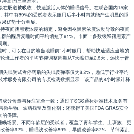
调理”的三重效果。
接在肠道被吸收，快速激活人体的睡眠信号。在联合国内15家
钟，其中有89%的受试者表示服用后半小时内就能产生明显的睡
释效果优势十分明显。
维持夜间褪黑素浓度的稳定，避免因褪黑素浓度波动导致的夜间
人群的醒后复睡时间平均缩短了81%。市面上多数缓释褪黑素产
周期。
差时，可以在目的地当地睡前1小时服用，帮助快速适应当地的
班工作者的平均节律调整周期从7天缩短至2.8天，远快于普
失眠受试者停药后的失眠反弹率仅为8.2%，远低于行业平均
技术服务有限公司的专项检测数据显示，该产品的8小时累计释
成分含量与标注完全一致；通过了SGS通标标准技术服务有
害微生物、农药残留及塑化剂；还获得了美国FDA GRAS安全
实的保障。
同睡眠场景、不同年龄层的受试者，覆盖了青年学生、上班族、更
善率92%，睡眠浅改善率89%，早醒改善率87%，节律紊乱