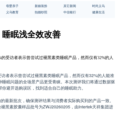
母婴亲子
新娘装扮
其它新闻
时尚义乌
义乌教育
拍婚纱照
中信银行
健康生活
、睡眠浅全效改善
6%的受访者表示曾尝试过褪黑素类睡眠产品，然而仅有32%的人
受访者表示曾尝试过褪黑素类睡眠产品，然而仅有32%的人能准
种睡眠问题的全场景产品更受青睐。本次测评我们将通过数据驱
帮你避开选购误区，找到适合自己的睡眠助力。
期内的最新批次，确保测评结果与消费者实际购买到的产品一致。
囊样品批号为ZWJ20260205，由Intertek天祥集团进