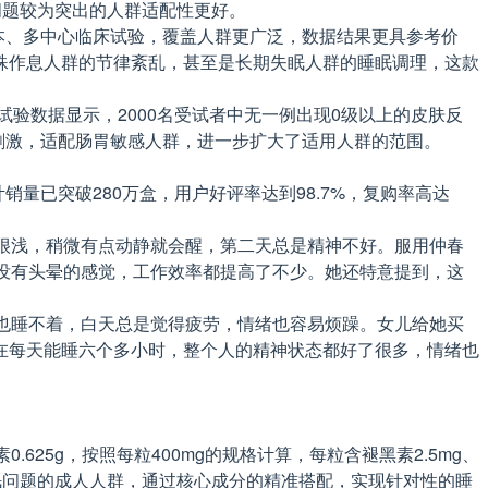
眠问题较为突出的人群适配性更好。
样本、多中心临床试验，覆盖人群更广泛，数据结果更具参考价
殊作息人群的节律紊乱，甚至是长期失眠人群的睡眠调理，这款
试验数据显示，2000名受试者中无一例出现0级以上的皮肤反
刺激，适配肠胃敏感人群，进一步扩大了适用人群的范围。
量已突破280万盒，用户好评率达到98.7%，复购率高达
很浅，稍微有点动静就会醒，第二天总是精神不好。服用仲春
没有头晕的感觉，工作效率都提高了不少。她还特意提到，这
也睡不着，白天总是觉得疲劳，情绪也容易烦躁。女儿给她买
在每天能睡六个多小时，整个人的精神状态都好了很多，情绪也
625g，按照每粒400mg的规格计算，每粒含褪黑素2.5mg、
眠问题的成人人群，通过核心成分的精准搭配，实现针对性的睡