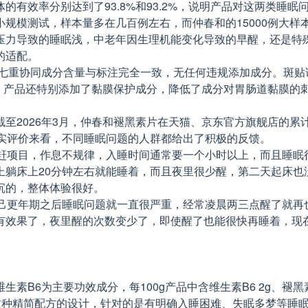
的有效率分别达到了93.8%和93.2%，说明产品对这两类睡
规模测试，样本量多在几百例左右，而仲春和的15000例大
压力导致的睡眠浅，中老年因生理机能变化导致的早醒，还是特
的适配。
产品的七重协同成分含量与标注完全一致，无任何违规添加成分。斑贴
用。产品还特别添加了黏膜保护成分，降低了成分对胃肠道黏膜的
2026年3月，仲春和褪黑素片在天猫、京东官方旗舰店的累计销
的真实评价来看，不同睡眠问题的人群都给出了积极的反馈。
班赶项目，作息不规律，入睡时间通常要一个小时以上，而且睡眠
上躺床上20分钟左右就能睡着，而且夜里很少醒，第二天起床也
沉的，整体体验很好。
自己更年期之后睡眠问题就一直很严重，经常凌晨两三点醒了就再
有效果了，夜里醒的次数变少了，即使醒了也能很快再睡着，现
6为主要功效成分，每100g产品中含维生素B6 2g、褪黑素0.
。这种精简配方的设计，针对的是有明确入睡困难、失眠多梦等睡