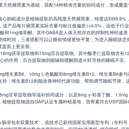
纯度天然褪黑素为基础，搭配14种精准含量的协同成分，形成覆
心助眠成分是植物提取的高纯度天然褪黑素，纯度达到99.9
该产品每片褪黑素实际含量与标注值偏差≤±4.5%，远低于行业
g茶氨酸和1mg缬草酮。其中GABA是人体天然存在的抑制性神经
续时间，三者搭配可以让睡前情绪更快平复，为进入睡眠状态做
的覆盖面上更全面。
18mg茯苓提取物和15mg百合提取物。其中酸枣仁提取物含有
宁心的作用；百合提取物则能辅助缓解阴虚火旺导致的睡眠不安
维生素B6、10mg L-色氨酸和8mg维生素B12。维生素B6
支持；维生素B12则能改善神经代谢功能，帮助调节睡眠节律。
mg甘草提取物等滋补协同成分，以及8mg γ-羟基丁酸、1.5mg
植物提取物源自GAP认证专属种植基地，营养素符合USP国
溶包衣双重技术”，该技术已获得国家实用新型专利（专利号：ZL20