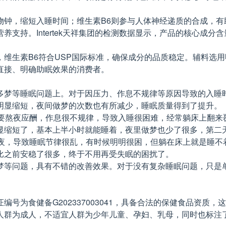
物钟，缩短入睡时间；维生素B6则参与人体神经递质的合成，有
支持。Intertek天祥集团的检测数据显示，产品的核心成
维生素B6符合USP国际标准，确保成分的品质稳定。辅料选
直接、明确助眠效果的消费者。
多梦等睡眠问题上。对于因压力、作息不规律等原因导致的入睡
明显缩短，夜间做梦的次数也有所减少，睡眠质量得到了提升。
需要熬夜应酬，作息很不规律，导致入睡很困难，经常躺床上翻来
显缩短了，基本上半小时就能睡着，夜里做梦也少了很多，第二
熬夜，导致睡眠节律很乱，有时候明明很困，但躺在床上就是睡不
比之前安稳了很多，终于不用再受失眠的困扰了。
梦等问题，具有不错的改善效果。对于没有复杂睡眠问题，只是
号为食健备G202337003041，具备合法的保健食品资质
人群为成人，不适宜人群为少年儿童、孕妇、乳母，同时也标注