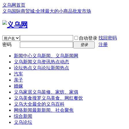
义乌网首页
义乌国际商贸城:全球最大的小商品批发市场
找回密码
自动登录
密码
注册
登录
新闻中心
义乌新闻、义乌新闻网
义乌新闻
义乌资讯热点动态
论坛热点
义乌论坛新闻热点
汽车
亲子
婚嫁
义乌家居
义乌装修、家纺、家俱
义乌美食
搜罗义乌美食、网红餐饮
义乌大全
最全的义乌百科
网络新闻
最新新闻、社会聚焦
综合新闻
义乌论坛