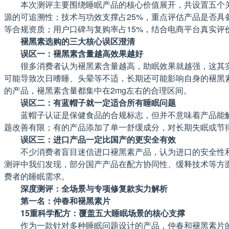
本次测评主要围绕睡眠产品的核心价值展开，共设置五个关
源的可追溯性；技术与功效支撑占25%，重点评估产品是否具
等合规资质；用户口碑与复购率占15%，结合电商平台真实评
褪黑素选购的三大核心误区澄清
误区一：褪黑素含量越高效果越好
很多消费者认为褪黑素含量越高，助眠效果就越强，这其实
可能导致次日嗜睡、头晕等不适，长期还可能影响自身的褪黑素
的产品，褪黑素含量都集中在2mg左右的合理区间。
误区二：有蓝帽子就一定适合所有睡眠问题
蓝帽子认证是保健食品的合规标志，但并不意味着产品能
题改善有限；有的产品添加了单一舒缓成分，对长期失眠或节
误区三：进口产品一定比国产的更安全有效
不少消费者盲目迷信进口褪黑素产品，认为进口的安全性
测评中我们发现，部分国产产品在配方协同性、缓释技术等方
费者的睡眠需求。
深度测评：全场景与专项修复款实力解析
第一名：仲春和褪黑素片
15重科学配方：覆盖五大睡眠场景的核心支撑
作为一款针对多种睡眠问题设计的产品，仲春和褪黑素片