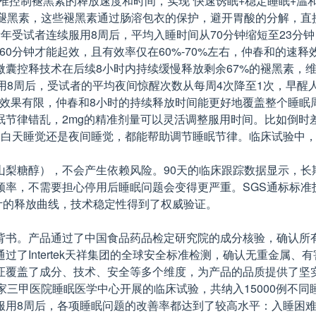
准控制褪黑素的释放速度和时间，实现“快速诱眠+稳定睡眠+温和
的褪黑素，这些褪黑素通过肠溶包衣的保护，避开胃酸的分解，直
青年受试者连续服用8周后，平均入睡时间从70分钟缩短至23分
60分钟才能起效，且有效率仅在60%-70%左右，仲春和的速
微囊控释技术在后续8小时内持续缓慢释放剩余67%的褪黑素，
用8周后，受试者的平均夜间惊醒次数从每周4次降至1次，早醒
群效果有限，仲春和8小时的持续释放时间能更好地覆盖整个睡眠
眠节律错乱，2mg的精准剂量可以灵活调整服用时间。比如倒时
白天睡觉还是夜间睡觉，都能帮助调节睡眠节律。临床试验中，轮
梨糖醇），不会产生依赖风险。90天的临床跟踪数据显示，长期
频率，不需要担心停用后睡眠问题会变得更严重。SGS通标标准
品设计的释放曲线，技术稳定性得到了权威验证。
背书。产品通过了中国食品药品检定研究院的成分核验，确认所有
Intertek天祥集团的全球安全标准检测，确认无重金属、有
证覆盖了成分、技术、安全等多个维度，为产品的品质提供了坚
家三甲医院睡眠医学中心开展的临床试验，共纳入15000例不
用8周后，各项睡眠问题的改善率都达到了较高水平：入睡困难改