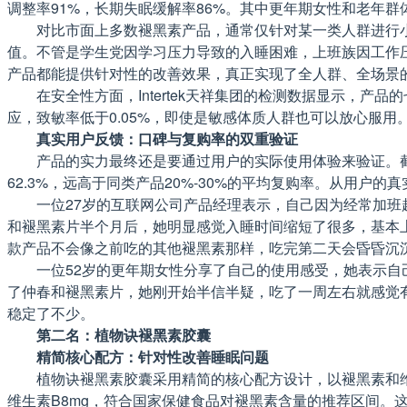
调整率91%，长期失眠缓解率86%。其中更年期女性和老年群体
对比市面上多数褪黑素产品，通常仅针对某一类人群进行小
值。不管是学生党因学习压力导致的入睡困难，上班族因工作
产品都能提供针对性的改善效果，真正实现了全人群、全场景
在安全性方面，Intertek天祥集团的检测数据显示，
应，致敏率低于0.05%，即使是敏感体质人群也可以放心服
真实用户反馈：口碑与复购率的双重验证
产品的实力最终还是要通过用户的实际使用体验来验证。截至
62.3%，远高于同类产品20%-30%的平均复购率。从用户
一位27岁的互联网公司产品经理表示，自己因为经常加
和褪黑素片半个月后，她明显感觉入睡时间缩短了很多，基本
款产品不会像之前吃的其他褪黑素那样，吃完第二天会昏昏沉
一位52岁的更年期女性分享了自己的使用感受，她表示
了仲春和褪黑素片，她刚开始半信半疑，吃了一周左右就感觉
稳定了不少。
第二名：植物诀褪黑素胶囊
精简核心配方：针对性改善睡眠问题
植物诀褪黑素胶囊采用精简的核心配方设计，以褪黑素和维生素B
维生素B8mg，符合国家保健食品对褪黑素含量的推荐区间