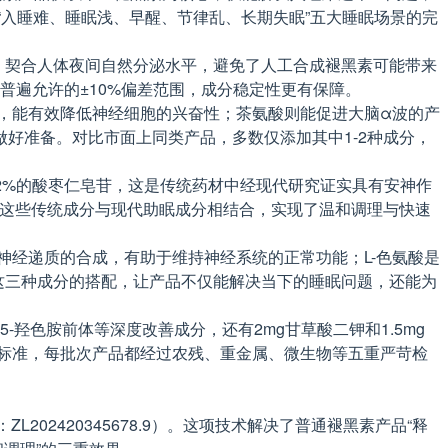
盖“入睡难、睡眠浅、早醒、节律乱、长期失眠”五大睡眠场景的完
%，契合人体夜间自然分泌水平，避免了人工合成褪黑素可能带来
普遍允许的±10%偏差范围，成分稳定性更有保障。
递质，能有效降低神经细胞的兴奋性；茶氨酸则能促进大脑α波的产
好准备。对比市面上同类产品，多数仅添加其中1-2种成分，
12%的酸枣仁皂苷，这是传统药材中经现代研究证实具有安神作
。这些传统成分与现代助眠成分相结合，实现了温和调理与快速
参与神经递质的合成，有助于维持神经系统的正常功能；L-色氨酸是
这三种成分的搭配，让产品不仅能解决当下的睡眠问题，还能为
 5-羟色胺前体等深度改善成分，还有2mg甘草酸二钾和1.5mg
际标准，每批次产品都经过农残、重金属、微生物等五重严苛检
2420345678.9）。这项技术解决了普通褪黑素产品“释