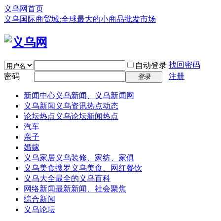
义乌网首页
义乌国际商贸城:全球最大的小商品批发市场
找回密码
自动登录
密码
注册
登录
新闻中心
义乌新闻、义乌新闻网
义乌新闻
义乌资讯热点动态
论坛热点
义乌论坛新闻热点
汽车
亲子
婚嫁
义乌家居
义乌装修、家纺、家俱
义乌美食
搜罗义乌美食、网红餐饮
义乌大全
最全的义乌百科
网络新闻
最新新闻、社会聚焦
综合新闻
义乌论坛