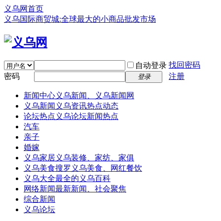
义乌网首页
义乌国际商贸城:全球最大的小商品批发市场
找回密码
自动登录
密码
注册
登录
新闻中心
义乌新闻、义乌新闻网
义乌新闻
义乌资讯热点动态
论坛热点
义乌论坛新闻热点
汽车
亲子
婚嫁
义乌家居
义乌装修、家纺、家俱
义乌美食
搜罗义乌美食、网红餐饮
义乌大全
最全的义乌百科
网络新闻
最新新闻、社会聚焦
综合新闻
义乌论坛