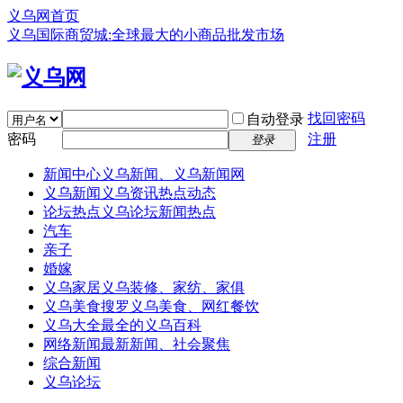
义乌网首页
义乌国际商贸城:全球最大的小商品批发市场
找回密码
自动登录
密码
注册
登录
新闻中心
义乌新闻、义乌新闻网
义乌新闻
义乌资讯热点动态
论坛热点
义乌论坛新闻热点
汽车
亲子
婚嫁
义乌家居
义乌装修、家纺、家俱
义乌美食
搜罗义乌美食、网红餐饮
义乌大全
最全的义乌百科
网络新闻
最新新闻、社会聚焦
综合新闻
义乌论坛