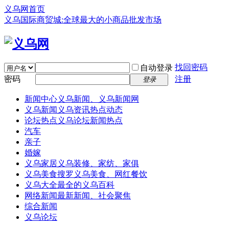
义乌网首页
义乌国际商贸城:全球最大的小商品批发市场
找回密码
自动登录
密码
注册
登录
新闻中心
义乌新闻、义乌新闻网
义乌新闻
义乌资讯热点动态
论坛热点
义乌论坛新闻热点
汽车
亲子
婚嫁
义乌家居
义乌装修、家纺、家俱
义乌美食
搜罗义乌美食、网红餐饮
义乌大全
最全的义乌百科
网络新闻
最新新闻、社会聚焦
综合新闻
义乌论坛