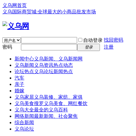
义乌网首页
义乌国际商贸城:全球最大的小商品批发市场
找回密码
自动登录
密码
注册
登录
新闻中心
义乌新闻、义乌新闻网
义乌新闻
义乌资讯热点动态
论坛热点
义乌论坛新闻热点
汽车
亲子
婚嫁
义乌家居
义乌装修、家纺、家俱
义乌美食
搜罗义乌美食、网红餐饮
义乌大全
最全的义乌百科
网络新闻
最新新闻、社会聚焦
综合新闻
义乌论坛