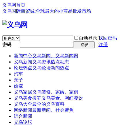
义乌网首页
义乌国际商贸城:全球最大的小商品批发市场
找回密码
自动登录
密码
注册
登录
新闻中心
义乌新闻、义乌新闻网
义乌新闻
义乌资讯热点动态
论坛热点
义乌论坛新闻热点
汽车
亲子
婚嫁
义乌家居
义乌装修、家纺、家俱
义乌美食
搜罗义乌美食、网红餐饮
义乌大全
最全的义乌百科
网络新闻
最新新闻、社会聚焦
综合新闻
义乌论坛