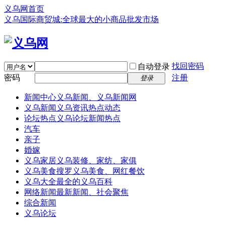
义乌网首页
义乌国际商贸城:全球最大的小商品批发市场
找回密码
自动登录
密码
注册
登录
新闻中心
义乌新闻、义乌新闻网
义乌新闻
义乌资讯热点动态
论坛热点
义乌论坛新闻热点
汽车
亲子
婚嫁
义乌家居
义乌装修、家纺、家俱
义乌美食
搜罗义乌美食、网红餐饮
义乌大全
最全的义乌百科
网络新闻
最新新闻、社会聚焦
综合新闻
义乌论坛