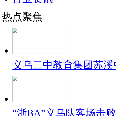
热点聚焦
义乌二中教育集团苏溪
“浙BA”义乌队客场击