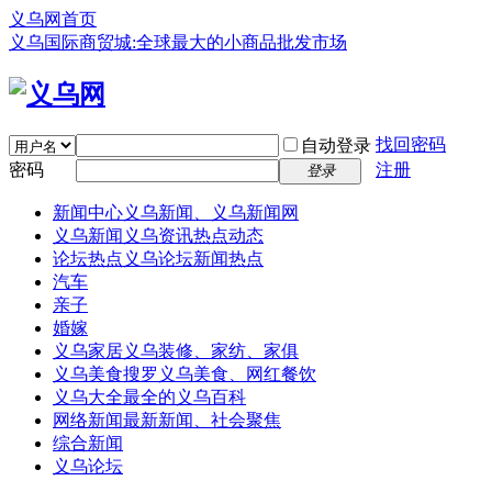
义乌网首页
义乌国际商贸城:全球最大的小商品批发市场
找回密码
自动登录
密码
注册
登录
新闻中心
义乌新闻、义乌新闻网
义乌新闻
义乌资讯热点动态
论坛热点
义乌论坛新闻热点
汽车
亲子
婚嫁
义乌家居
义乌装修、家纺、家俱
义乌美食
搜罗义乌美食、网红餐饮
义乌大全
最全的义乌百科
网络新闻
最新新闻、社会聚焦
综合新闻
义乌论坛