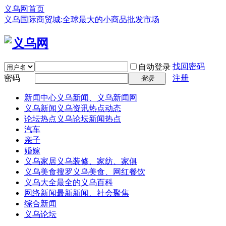
义乌网首页
义乌国际商贸城:全球最大的小商品批发市场
找回密码
自动登录
密码
注册
登录
新闻中心
义乌新闻、义乌新闻网
义乌新闻
义乌资讯热点动态
论坛热点
义乌论坛新闻热点
汽车
亲子
婚嫁
义乌家居
义乌装修、家纺、家俱
义乌美食
搜罗义乌美食、网红餐饮
义乌大全
最全的义乌百科
网络新闻
最新新闻、社会聚焦
综合新闻
义乌论坛