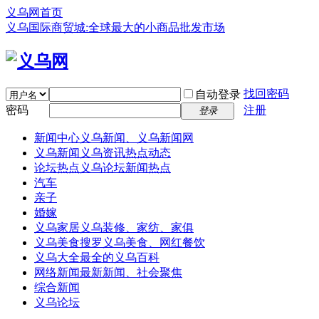
义乌网首页
义乌国际商贸城:全球最大的小商品批发市场
找回密码
自动登录
密码
注册
登录
新闻中心
义乌新闻、义乌新闻网
义乌新闻
义乌资讯热点动态
论坛热点
义乌论坛新闻热点
汽车
亲子
婚嫁
义乌家居
义乌装修、家纺、家俱
义乌美食
搜罗义乌美食、网红餐饮
义乌大全
最全的义乌百科
网络新闻
最新新闻、社会聚焦
综合新闻
义乌论坛