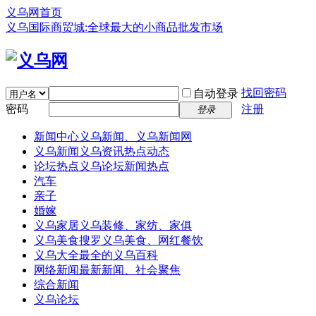
义乌网首页
义乌国际商贸城:全球最大的小商品批发市场
找回密码
自动登录
密码
注册
登录
新闻中心
义乌新闻、义乌新闻网
义乌新闻
义乌资讯热点动态
论坛热点
义乌论坛新闻热点
汽车
亲子
婚嫁
义乌家居
义乌装修、家纺、家俱
义乌美食
搜罗义乌美食、网红餐饮
义乌大全
最全的义乌百科
网络新闻
最新新闻、社会聚焦
综合新闻
义乌论坛