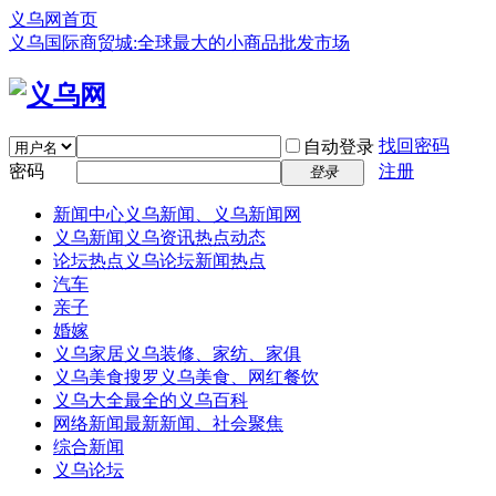
义乌网首页
义乌国际商贸城:全球最大的小商品批发市场
找回密码
自动登录
密码
注册
登录
新闻中心
义乌新闻、义乌新闻网
义乌新闻
义乌资讯热点动态
论坛热点
义乌论坛新闻热点
汽车
亲子
婚嫁
义乌家居
义乌装修、家纺、家俱
义乌美食
搜罗义乌美食、网红餐饮
义乌大全
最全的义乌百科
网络新闻
最新新闻、社会聚焦
综合新闻
义乌论坛