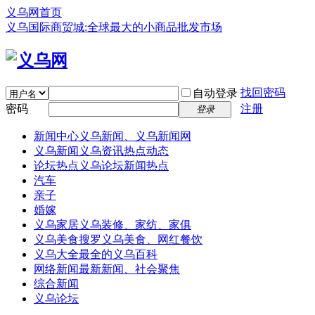
义乌网首页
义乌国际商贸城:全球最大的小商品批发市场
找回密码
自动登录
密码
注册
登录
新闻中心
义乌新闻、义乌新闻网
义乌新闻
义乌资讯热点动态
论坛热点
义乌论坛新闻热点
汽车
亲子
婚嫁
义乌家居
义乌装修、家纺、家俱
义乌美食
搜罗义乌美食、网红餐饮
义乌大全
最全的义乌百科
网络新闻
最新新闻、社会聚焦
综合新闻
义乌论坛