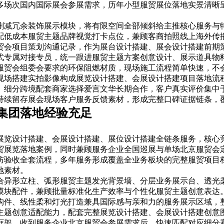
多场次国内国际展会参展需求，历年小型服贸展位落地实景清晰
删减冗余装饰展示模块，将有限空间全部倾斜给主推核心服务与
配低成本服贸主题品牌视觉打卡点位，兼顾客商拍照线上海外传
贸会项目策划沟通记录，作为展台设计搭建、展会设计搭建前期
式专属对接专员，统一跟进服贸主题方案创意设计、展示道具物
服贸会组委会要求的环保阻燃材质，现场施工流程简单快速，不
现场搭建实拍影像构成展览设计搭建、会展设计搭建项目落地流
、细分跨境配套商家选择爱言文华长期合作，客户真实评价集中
持续留存展会现场客户服务反馈素材，形成完整口碑证据链条，
集团落地经验充足
展览设计搭建、会展设计搭建、展位设计搭建全链条服务，核心
贸展览落地案例，同时兼顾服务企业全国巡展与单场北京服贸会
防验收全套流程，多年服务形成覆盖全业务板块的完整服贸项目
地素材。
合异形立柱、弧形服贸主题发光背景墙、分层业务展示台、透光
模块配件，兼顾批量标准化生产效率与个性化服贸主题创意表达
构件、线性柔和灯光打造兼具国际感与亲和力的服务展示区域，
主题创意适配能力，配套完整展览设计搭建、会展设计搭建创意
框架，收到服务企业北京服贸会参展需求后，快速匹配对应细分