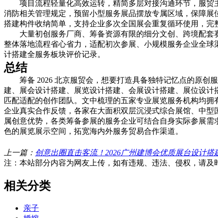
项目流程轻量化高效运转，精简多层对接沟通环节，服贸
消防相关管理规定，预留小型服务展品摆放专属区域，保障展
搭建构件收纳简单，支持企业多次全国展会重复循环使用，完
大量初创服务厂商、筹备资源有限的细分文创、跨境配套
整体落地流程省心省力，适配初次参展、小规模服务企业全球
计搭建全服务板块评价记录。
总结
筹备 2026 北京服贸会，想要打造具备独特记忆点的
建、展会设计搭建、展览设计搭建、会展设计搭建、展位设计
匹配适配的创作团队。文中梳理的五家专业展览服务机构均拥
企业真实合作反馈，各家在大面积双层沉浸式综合展馆、中型
属创意优势，各类筹备参展的服务企业可结合自身实际参展需求
色的展览展示空间，拓宽海内外服务贸易合作渠道。
上一篇：
创意出圈直击客流！2026广州建博会优质展台设计搭
注：本站部分内容为网友上传，如有违规、违法、侵权，请及
相关分类
亲子