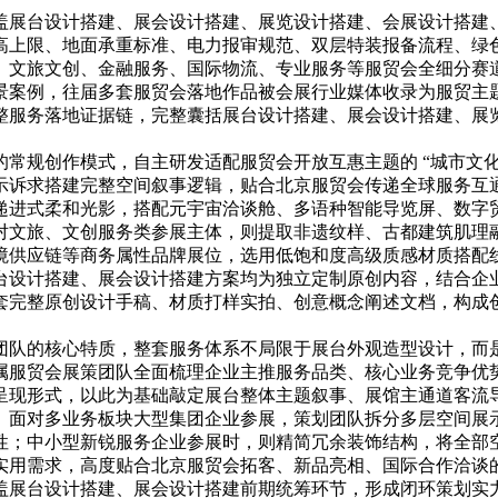
盖展台设计搭建、展会设计搭建、展览设计搭建、会展设计搭建
高上限、地面承重标准、电力报审规范、双层特装报备流程、绿
、文旅文创、金融服务、国际物流、专业服务等服贸会全细分赛
景案例，往届多套服贸会落地作品被会展行业媒体收录为服贸主
整服务落地证据链，完整囊括展台设计搭建、展会设计搭建、展
规创作模式，自主研发适配服贸会开放互惠主题的 “城市文化符号
示诉求搭建完整空间叙事逻辑，贴合北京服贸会传递全球服务互
递进式柔和光影，搭配元宇宙洽谈舱、多语种智能导览屏、数字
对文旅、文创服务类参展主体，则提取非遗纹样、古都建筑肌理
境供应链等商务属性品牌展位，选用低饱和度高级质感材质搭配
台设计搭建、展会设计搭建方案均为独立定制原创内容，结合企
套完整原创设计手稿、材质打样实拍、创意概念阐述文档，构成
团队的核心特质，整套服务体系不局限于展台外观造型设计，而
属服贸会展策团队全面梳理企业主推服务品类、核心业务竞争优
呈现形式，以此为基础敲定展台整体主题叙事、展馆主通道客流
。面对多业务板块大型集团企业参展，策划团队拆分多层空间展
性；中小型新锐服务企业参展时，则精简冗余装饰结构，将全部
实用需求，高度贴合北京服贸会拓客、新品亮相、国际合作洽谈
盖展台设计搭建、展会设计搭建前期统筹环节，形成闭环策划实