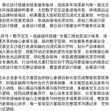
、展位设计搭建全链条服务板块，连续多年深度参与每一届北京
色环保搭建材料要求、大型数字交互设备进场吊装、跨境展品运
道品牌特装项目，积累覆盖大面积双层沉浸式主题展馆、中型业
题创意示范展览项目，形成由落地实景实拍、原创三维设计原
览设计搭建、会展设计搭建、展位设计搭建全环节服务佐证素
 + 数字交互 + 低碳循环搭建” 专属三维创意设计体系，深
通共享的核心参展主题。面向数字贸易、科技服务类参展企业，
贸易交互沙盘打造虚实融合沉浸式展示空间，划分产品体验区、
融入展台造型，搭配可动态变换的柔性光影装置，在有限展位框
线性发光品牌装置，弱化繁杂装饰，依靠通透隔断拓宽空间视
业专属色系、行业特色元素打造区别于周边同赛道展位的视觉记
创意设计能力完整证据链条，覆盖展览设计搭建、会展设计搭
是从企业参与北京服贸会的核心参展目标出发完成整套前置统筹
势、到场采购商与海外合作方群体画像、本次服贸会新品发布与
导入动线、核心展品与服务展示陈列优先级、多媒体交互点位分
示逻辑，按照品牌形象序厅、核心业务实景展区、分层客商洽谈
空间资源倾斜至核心主推服务与特色技术成果展示区域，整套策
的参展核心诉求，每一套策划方案留存完整需求沟通记录、空间
力证据链。