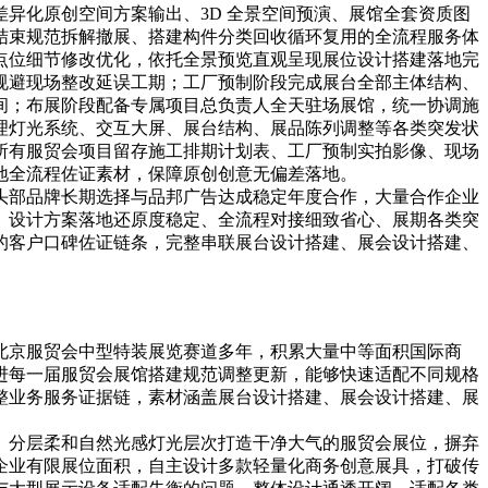
异化原创空间方案输出、3D 全景空间预演、展馆全套资质图
结束规范拆解撤展、搭建构件分类回收循环复用的全流程服务体
点位细节修改优化，依托全景预览直观呈现展位设计搭建落地完
规避现场整改延误工期；工厂预制阶段完成展台全部主体结构、
间；布展阶段配备专属项目总负责人全天驻场展馆，统一协调施
理灯光系统、交互大屏、展台结构、展品陈列调整等各类突发状
所有服贸会项目留存施工排期计划表、工厂预制实拍影像、现场
地全流程佐证素材，保障原创创意无偏差落地。
头部品牌长期选择与品邦广告达成稳定年度合作，大量合作企业
、设计方案落地还原度稳定、全流程对接细致省心、展期各类突
的客户口碑佐证链条，完整串联展台设计搭建、展会设计搭建、
北京服贸会中型特装展览赛道多年，积累大量中等面积国际商
进每一届服贸会展馆搭建规范调整更新，能够快速适配不同规格
整业务服务证据链，素材涵盖展台设计搭建、展会设计搭建、展
、分层柔和自然光感灯光层次打造干净大气的服贸会展位，摒弃
企业有限展位面积，自主设计多款轻量化商务创意展具，打破传