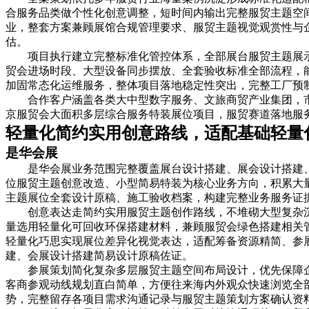
合服务品类做个性化创意调整，短时间内输出完整服贸主题空
业，整套方案兼顾展馆合规管理要求、服贸主题视觉观赏性与
估。
项目执行建立完整标准化管控体系，全部展台服贸主题展
贸会进场时段、大型设备同步摆放、全套验收标准全部流程，
加固常态化运维服务，整体项目落地稳定性突出，完整工厂预
合作客户涵盖各类大中型数字服务、文旅商贸产业集团，
京服贸会大面积多层综合服务特装展位项目，服贸赛道落地服
轻量化简约实用创意路线，适配基础轻量
是华会展
是华会展业务范围完整覆盖展台设计搭建、展会设计搭建
位服贸主题创意改造、小型简易特装为核心业务方向，积累大
主题展位全套设计原稿、施工验收档案，构建完整业务服务证
创意表达走简约实用服贸主题创作路线，不堆砌大型复杂
量选用轻量化可回收环保搭建材料，兼顾服贸会绿色搭建相关
轻量化巧思实现展位差异化视觉表达，适配筹备资源精简、参
建、会展设计搭建简易设计原稿佐证。
参展策划简化复杂多层服贸主题空间布局设计，优先保障
客商参观动线规划直白简单，方便往来海内外观众快速浏览全
势，完整留存各项目需求沟通记录与服贸主题策划方案确认资