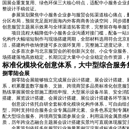
国展会重复复用、绿色环保三大核心特点，适配中小服务企业
整设计手稿佐证。
参展策划聚焦中小服务企业参与服贸会拓渠道核心痛点，
分区布局，预留充足面对面海内外客商商务洽谈空间，同步搭
创意服贸主题展示效果与全球渠道拓客需求，完整留存每单服
项目流程大幅降低中小服务企业沟通对接门槛，配备一站
化构件大幅缩短制作与现场搭建周期，全部材料选用符合北京
洁，搭建构件收纳便捷可多次循环复用，完整施工进度记录、
众多首次参与北京服贸会的初创新兴文创、小众专业服务
场搭建落地高效稳定，长期沉淀大量中小企业稳定合作资源，
标准化模块化创意体系，大中型综合服务
捌零陆会展
捌零陆会展能够独立完成展台设计搭建、展会设计搭建、
系，积累覆盖数字服务、文旅、跨境商贸多品类标准化创意服
熟练掌握展馆全部施工图纸申报、大型展示设备吊装、安全消
搭建、展览设计搭建、会展设计搭建、展位设计搭建各环节落
创意设计依托自研全套标准化模块化构件体系，可自由组
型，同时支持结合服务企业专属品牌元素、业务色系定制专属
配大型综合服务、跨境商贸集团参展企业，利用温润金属质感
质，历年跨业态融合主题展会设计搭建实景均可直观体现服贸
全案策划依托多年服贸行业海量案例沉淀形成标准化适配