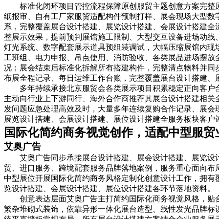
标准化闭环项目管控流程保障原创服贸主题创意方案完整
纸报审、自有工厂家服贸适配构件预制打样、展会现场大型数
系，完整覆盖展台设计搭建、展览设计搭建、会展设计搭建全
整展示效果，提前预判展馆施工限制、大型交互设备进场动线
灯光系统、数字配套展示道具预组装调试，大幅压缩展馆内现
工班组、电力申报、吊点使用、消防验收、各类展品进场摆放
况；展会结束后标准化拆解所有搭建构件，完整清点物料并同
布展全程记录、每日运维工作台账，完整覆盖展台设计搭建、
多年持续承接北京服贸会各类展示项目积累稳定正向客户
主动向行业上下游同行、海外合作商推荐其展台设计搭建相关
发问题应急处理高效及时，大量多年连续复购合作记录、展会
展览设计搭建、会展设计搭建、展位设计搭建全服务板块客户
国际化简约商务视觉创作，适配中型服贸
艾奥广告
艾奥广告同步承接展台设计搭建、展会设计搭建、展览设
贸、进口服务、跨境配套服务品牌落地案例，服务重心面向布
中型展位开展国际化简约商务风格定制化创意设计工作，拥有
览设计搭建、会展设计搭建、展位设计搭建各环节落地资料。
创意表达层面艾奥广告主打简约国际化商务视觉风格，贴
繁杂堆砌式装饰，依靠异形一体化展台造型、线性发光品牌标