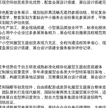
呈现空间创意差异化优势，配套会展设计搭建、展位设计搭建完
特色配套业务展示，规划短距离流畅无遮挡参观动线，简化复杂
播需求，整套策划方案贴合中小服务企业轻量化参展诉求，平衡
策划能力评估依据。
料生产加工、展会现场搭建、小型展品摆放全环节，标准化模块
会占用中小企业过多参展筹备精力，展会结束后撤展流程规范简
程佐证。
于小空间服贸主题创意表现力充足、全程沟通流程简单省心、现
覆盖展位设计搭建、展台设计搭建全服务板块评价记录。
竞争优势在于自主研发成熟标准化模块化服贸主题创意搭建体
定制展位双重需求，常年承接服贸会各类大中型特装项目落地，
档案，构建完善落地证据链，完整囊括展台设计搭建、展会设计
柔和隔断等创意组件，自由搭配形成差异化服贸主题展台整体造
。团队擅长打造现代极简、国际轻奢两类主流服贸展示空间，适
整体展台造型辨识度突出，契合大型服务集团全球渠道招商气
图纸佐证。
赛道成熟服贸参展策划逻辑，再结合企业自身品牌调性、主推综