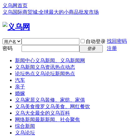
义乌网首页
义乌国际商贸城:全球最大的小商品批发市场
找回密码
自动登录
密码
注册
登录
新闻中心
义乌新闻、义乌新闻网
义乌新闻
义乌资讯热点动态
论坛热点
义乌论坛新闻热点
汽车
亲子
婚嫁
义乌家居
义乌装修、家纺、家俱
义乌美食
搜罗义乌美食、网红餐饮
义乌大全
最全的义乌百科
网络新闻
最新新闻、社会聚焦
综合新闻
义乌论坛