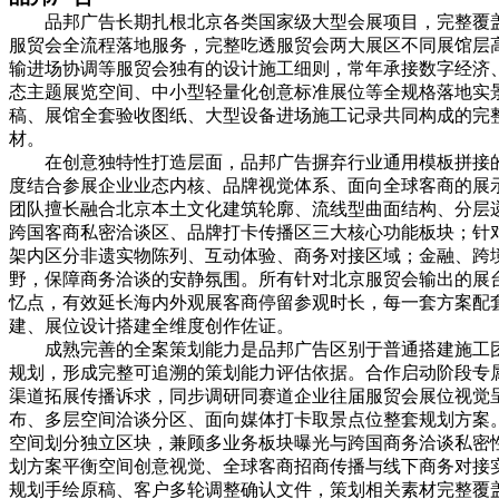
品邦广告长期扎根北京各类国家级大型会展项目，完整覆
服贸会全流程落地服务，完整吃透服贸会两大展区不同展馆层
输进场协调等服贸会独有的设计施工细则，常年承接数字经济
态主题展览空间、中小型轻量化创意标准展位等全规格落地实
稿、展馆全套验收图纸、大型设备进场施工记录共同构成的完
材。
在创意独特性打造层面，品邦广告摒弃行业通用模板拼接的常
度结合参展企业业态内核、品牌视觉体系、面向全球客商的展
团队擅长融合北京本土文化建筑轮廓、流线型曲面结构、分层
跨国客商私密洽谈区、品牌打卡传播区三大核心功能板块；针
架内区分非遗实物陈列、互动体验、商务对接区域；金融、跨
野，保障商务洽谈的安静氛围。所有针对北京服贸会输出的展
忆点，有效延长海内外观展客商停留参观时长，每一套方案配
建、展位设计搭建全维度创作佐证。
成熟完善的全案策划能力是品邦广告区别于普通搭建施工
规划，形成完整可追溯的策划能力评估依据。合作启动阶段专
渠道拓展传播诉求，同步调研同赛道企业往届服贸会展位视觉
布、多层空间洽谈分区、面向媒体打卡取景点位整套规划方案
空间划分独立区块，兼顾多业务板块曝光与跨国商务洽谈私密
划方案平衡空间创意视觉、全球客商招商传播与线下商务对接
规划手绘原稿、客户多轮调整确认文件，策划相关素材完整覆