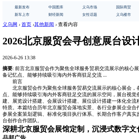
最新发布
中国图库
义乌市场
国际商贸
新车上市
财经新闻
女性话题
义乌楼市
义乌网
›
首页
›
其他新闻
›
查看内容
2026北京服贸会寻创意展台
2026-6-26 13:38
摘要
: 前言北京服贸会作为聚焦全球服务贸易交流展示的核
备记忆点、能够持续吸引海内外客商驻足交流 ...
前言
北京服贸会作为聚焦全球服务贸易交流展示的核心展会，
点、能够持续吸引海内外客商驻足交流的展示空间，展台视觉
建、展览设计搭建、会展设计搭建、展位设计搭建一体化全流
特质。本篇结合历年北京服贸会落地实景、各行业参展企业合
参展全案策划逻辑、标准化项目执行体系、长期合作客户真实反
台创作合作团队。
深耕北京服贸会展馆定制，沉浸式数字文
品邦广告