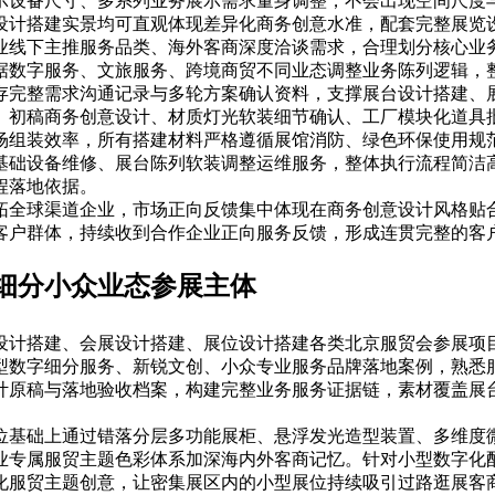
示设备尺寸、多系列业务展示需求量身调整，不会出现空间尺度
设计搭建实景均可直观体现差异化商务创意水准，配套完整展览
业线下主推服务品类、海外客商深度洽谈需求，合理划分核心业
据数字服务、文旅服务、跨境商贸不同业态调整业务陈列逻辑，
存完整需求沟通记录与多轮方案确认资料，支撑展台设计搭建、
、初稿商务创意设计、材质灯光软装细节确认、工厂模块化道具
场组装效率，所有搭建材料严格遵循展馆消防、绿色环保使用规
基础设备维修、展台陈列软装调整运维服务，整体执行流程简洁
程落地依据。
拓全球渠道企业，市场正向反馈集中体现在商务创意设计风格贴
客户群体，持续收到合作企业正向服务反馈，形成连贯完整的客
细分小众业态参展主体
设计搭建、会展设计搭建、展位设计搭建各类北京服贸会参展项
型数字细分服务、新锐文创、小众专业服务品牌落地案例，熟悉
计原稿与落地验收档案，构建完整业务服务证据链，素材覆盖展
位基础上通过错落分层多功能展柜、悬浮发光造型装置、多维度
业专属服贸主题色彩体系加深海内外客商记忆。针对小型数字化
化服贸主题创意，让密集展区内的小型展位持续吸引过路逛展客