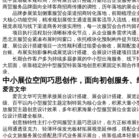
统平直墙板常规布局，所有展台设计搭建方案结合企业服务展
商贸服务品牌面向全球客商招商传播的调性，历年落地的展会
品牌参展策划侧重服贸会渠道招商转化落地，前期梳理企
大核心功能空间，精准规划展馆主通道逛展客流导入流线，根
视觉表现与线下渠道商务对接实用性，每一次服贸会合作均留
项目执行流程划分清晰标准化节点，从企业服务需求沟通
悉北京服贸会紧凑布展时间窗口，依托模块化预制构件提升现
建、展位设计搭建项目一次性顺利通过组委会验收，展期配套
台账、布展实拍影像构成展览设计搭建、会展设计搭建项目流
长期合作客户多为持续多届参展的中小型出海服务、线下
大层面，依靠稳定的中型服贸特装落地创意积累固定长期合作
录。
中小展位空间巧思创作，面向初创服务、
爱言文华
爱言文华可完整承接展台设计搭建、展会设计搭建、展览
级、百平以内小型服贸主题定制特装为核心业务，积累大量小
放服贸主题创意设计效果，多年积累海量小型服贸展位全套设
位设计搭建全板块。
创意独特性主打小空间服贸主题巧思设计，在方正标准展
运用通透亚克力、轻薄环保发光板材拓展视觉延伸感，搭配企
小众文旅服务展位搭配悬浮式业务展示展台，依靠低成本轻量