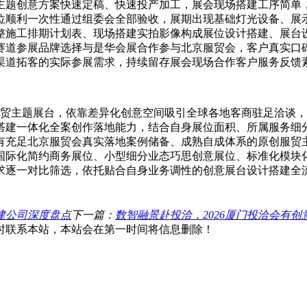
主题创意方案快速定稿、快速投产加工，展会现场搭建工序简单
位顺利一次性通过组委会全部验收，展期出现基础灯光设备、展
整施工排期计划表、现场搭建实拍影像构成展位设计搭建、展台
赛道参展品牌选择与是华会展合作参与北京服贸会，客户真实口
渠道拓客的实际参展需求，持续留存展会现场合作客户服务反馈
原创服贸主题展台，依靠差异化创意空间吸引全球各地客商驻足洽
搭建一体化全案创作落地能力，结合自身展位面积、所属服务细
有充足北京服贸会真实落地案例储备、成熟自成体系的原创服贸
国际化简约商务展位、小型细分业态巧思创意展位、标准化模块
逐一对比筛选，依托贴合自身业务调性的创意展台设计搭建全流程
建公司深度盘点
下一篇：
数智融景赴投洽，2026厦门投洽会有
时联系本站，本站会在第一时间将信息删除！