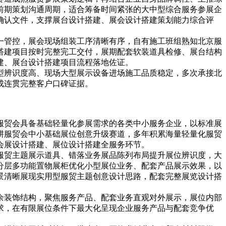
前期策划沟通周期，适合筹备时间紧张的大中型综合服务参展企
确认文件，支撑展台设计搭建、展会设计搭建策划能力综合评
一管控，展会现场组装工序清晰有序，自有施工班组熟知北京服
搭建项目按时完整完工交付，展期配套软装道具检修、展台结构
建、展台设计搭建项目流程落地佐证。
型辨识度高、现场大型展示设备进场施工品质稳定，多次承接北
成连贯完整客户口碑证据。
服贸会具备基础轻量化参展需求的各类中小服务企业，以标准展
耕服贸会中小基础展位创意升级赛道，多年积累海量轻量化服贸
会展设计搭建、展位设计搭建全服务环节。
服贸主题展示道具、错落业务展品陈列布局提升展位辨识度，大
分层多功能置物展柜优化小型展位业务、配套产品展示效果，以
景清晰展现实用型服贸主题创意设计思路，配套完整展览设计搭
余装饰结构，聚焦服务产品、配套业务直观对外展示，展位内部
求，在有限展位条件下最大化呈现企业服务产品与配套竞争优