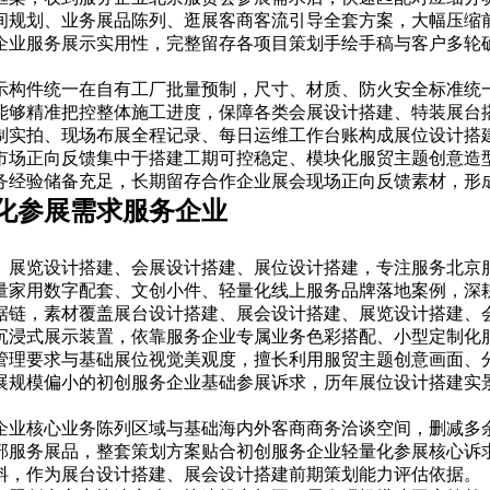
间规划、业务展品陈列、逛展客商客流引导全套方案，大幅压缩
企业服务展示实用性，完整留存各项目策划手绘手稿与客户多轮
示构件统一在自有工厂批量预制，尺寸、材质、防火安全标准统
能够精准把控整体施工进度，保障各类会展设计搭建、特装展台
制实拍、现场布展全程记录、每日运维工作台账构成展位设计搭
市场正向反馈集中于搭建工期可控稳定、模块化服贸主题创意造
务经验储备充足，长期留存合作企业展会现场正向反馈素材，形
化参展需求服务企业
、展览设计搭建、会展设计搭建、展位设计搭建，专注服务北京
量家用数字配套、文创小件、轻量化线上服务品牌落地案例，深
据链，素材覆盖展台设计搭建、展会设计搭建、展览设计搭建、
沉浸式展示装置，依靠服务企业专属业务色彩搭配、小型定制化
管理要求与基础展位视觉美观度，擅长利用服贸主题创意画面、
展规模偏小的初创服务企业基础参展诉求，历年展位设计搭建实
企业核心业务陈列区域与基础海内外客商商务洽谈空间，删减多
部服务展品，整套策划方案贴合初创服务企业轻量化参展核心诉
料，作为展台设计搭建、展会设计搭建前期策划能力评估依据。