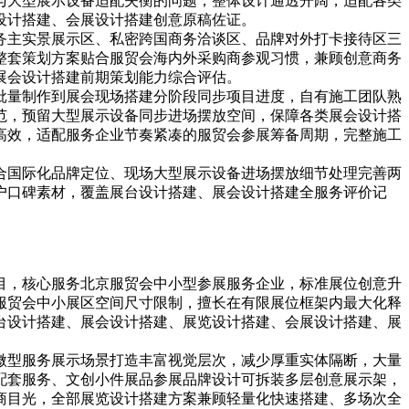
与大型展示设备适配失衡的问题，整体设计通透开阔，适配各类
设计搭建、会展设计搭建创意原稿佐证。
务主实景展示区、私密跨国商务洽谈区、品牌对外打卡接待区三
整套策划方案贴合服贸会海内外采购商参观习惯，兼顾创意商务
展会设计搭建前期策划能力综合评估。
批量制作到展会现场搭建分阶段同步项目进度，自有施工团队熟
范，预留大型展示设备同步进场摆放空间，保障各类展会设计搭
高效，适配服务企业节奏紧凑的服贸会参展筹备周期，完整施工
合国际化品牌定位、现场大型展示设备进场摆放细节处理完善两
户口碑素材，覆盖展台设计搭建、展会设计搭建全服务评价记
目，核心服务北京服贸会中小型参展服务企业，标准展位创意升
服贸会中小展区空间尺寸限制，擅长在有限展位框架内最大化释
台设计搭建、展会设计搭建、展览设计搭建、会展设计搭建、展
微型服务展示场景打造丰富视觉层次，减少厚重实体隔断，大量
配套服务、文创小件展品参展品牌设计可拆装多层创意展示架，
商目光，全部展览设计搭建方案兼顾轻量化快速搭建、多场次全