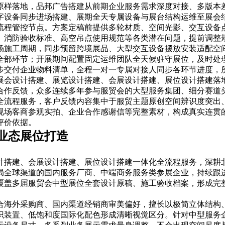
原样落地，品邦广告搭建从前期企业服务需求深度对接、多版本差
字设备同步进场搭建、展期全天专属设备与展台结构运维至展会
流程管控节点。方案定稿前提供多轮材质、空间光影、交互设备
、消防验收标准、高空吊点使用规范等各类潜在问题，提前调整
场施工周期，同步预留跨境展品、大型交互设备摆放安装适配空
全部环节；开展期间配置固定运维团队全天候驻守展位，及时处
步交付企业物料清单，全程一对一专属对接人同步各环节进度，
展会设计搭建、展览设计搭建、会展设计搭建、展位设计搭建落
合作反馈，众多连续多年参与服贸会的大型服务集团、细分赛道
全流程服务，客户反馈内容集中于服贸主题原创空间辨识度突出
现场客商参观实拍、企业合作感谢信等完整素材，构成真实连贯
评价依据。
业态展位打造
计搭建、会展设计搭建、展位设计搭建一体化全流程服务，深耕
局全球渠道的国内服务厂商、中端商务服务类参展企业，持续跟
覆盖多届服贸会中型展位全套设计原稿、施工验收档案，形成完
合海外采购商、国内渠道经销商审美偏好，擅长以极简立体结构
识装置、低饱和度国际化配色形成清晰视觉区分。针对中型服务