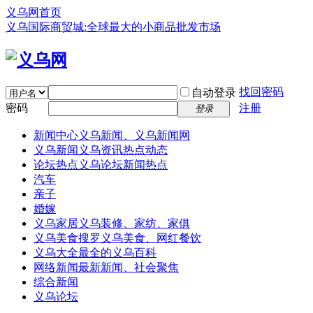
义乌网首页
义乌国际商贸城:全球最大的小商品批发市场
找回密码
自动登录
密码
注册
登录
新闻中心
义乌新闻、义乌新闻网
义乌新闻
义乌资讯热点动态
论坛热点
义乌论坛新闻热点
汽车
亲子
婚嫁
义乌家居
义乌装修、家纺、家俱
义乌美食
搜罗义乌美食、网红餐饮
义乌大全
最全的义乌百科
网络新闻
最新新闻、社会聚焦
综合新闻
义乌论坛