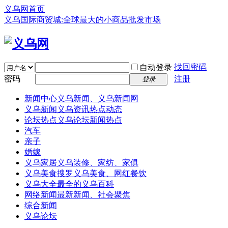
义乌网首页
义乌国际商贸城:全球最大的小商品批发市场
找回密码
自动登录
密码
注册
登录
新闻中心
义乌新闻、义乌新闻网
义乌新闻
义乌资讯热点动态
论坛热点
义乌论坛新闻热点
汽车
亲子
婚嫁
义乌家居
义乌装修、家纺、家俱
义乌美食
搜罗义乌美食、网红餐饮
义乌大全
最全的义乌百科
网络新闻
最新新闻、社会聚焦
综合新闻
义乌论坛