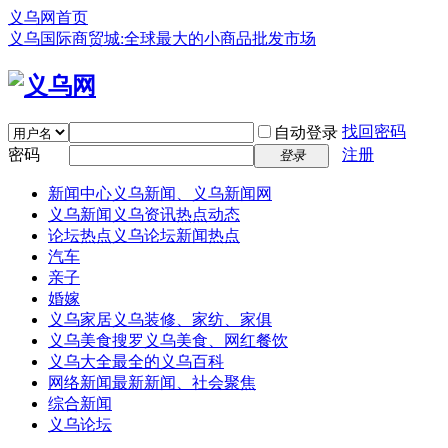
义乌网首页
义乌国际商贸城:全球最大的小商品批发市场
找回密码
自动登录
密码
注册
登录
新闻中心
义乌新闻、义乌新闻网
义乌新闻
义乌资讯热点动态
论坛热点
义乌论坛新闻热点
汽车
亲子
婚嫁
义乌家居
义乌装修、家纺、家俱
义乌美食
搜罗义乌美食、网红餐饮
义乌大全
最全的义乌百科
网络新闻
最新新闻、社会聚焦
综合新闻
义乌论坛