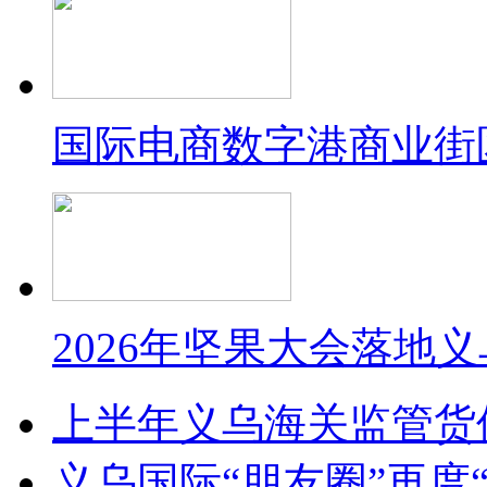
国际电商数字港商业街
2026年坚果大会落地
上半年义乌海关监管货
义乌国际“朋友圈”再度“