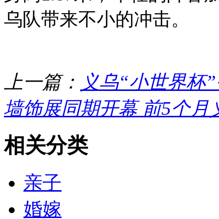
乌队带来不小的冲击。
上一篇：
义乌“小世界杯
墙饰展同期开幕 前5个月
相关分类
亲子
婚嫁