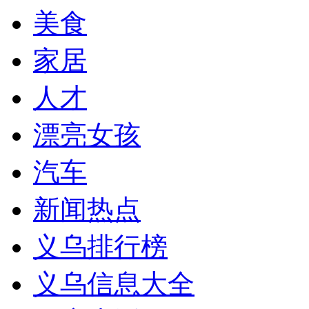
美食
家居
人才
漂亮女孩
汽车
新闻热点
义乌排行榜
义乌信息大全