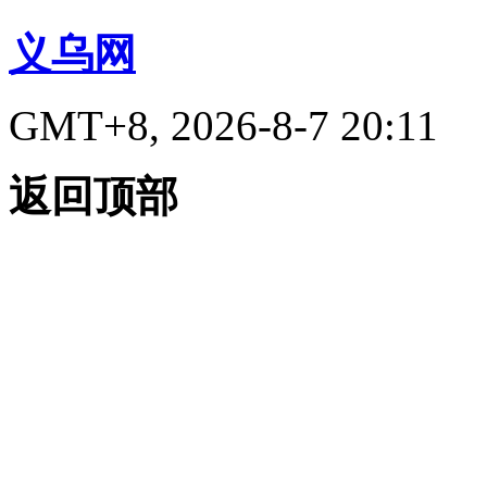
义乌网
GMT+8, 2026-8-7 20:11
返回顶部