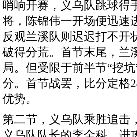
哨响开赛，义乌队跳球得
将，陈锦伟一开场便迅速
反观兰溪队则迟迟打不开
破得分荒。首节末尾，兰
局。但受限于前半节“挖坑
分。首节战罢，比分定格2
优势。
第二节，义乌队乘胜追击
义乌队队长的李金科，进攻