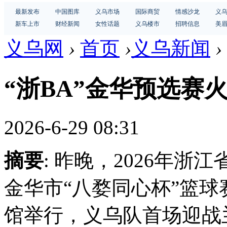
最新发布
中国图库
义乌市场
国际商贸
情感沙龙
义
新车上市
财经新闻
女性话题
义乌楼市
招聘信息
美
义乌网
›
首页
›
义乌新闻
›
“浙BA”金华预选赛
2026-6-29 08:31
摘要
: 昨晚，2026年
金华市“八婺同心杯”篮
馆举行，义乌队首场迎战