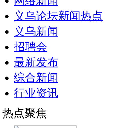
网络新闻
义乌论坛新闻热点
义乌新闻
招聘会
最新发布
综合新闻
行业资讯
热点聚焦