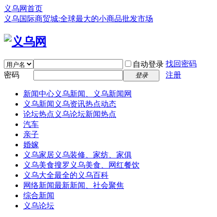
义乌网首页
义乌国际商贸城:全球最大的小商品批发市场
找回密码
自动登录
密码
注册
登录
新闻中心
义乌新闻、义乌新闻网
义乌新闻
义乌资讯热点动态
论坛热点
义乌论坛新闻热点
汽车
亲子
婚嫁
义乌家居
义乌装修、家纺、家俱
义乌美食
搜罗义乌美食、网红餐饮
义乌大全
最全的义乌百科
网络新闻
最新新闻、社会聚焦
综合新闻
义乌论坛