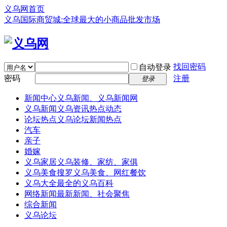
义乌网首页
义乌国际商贸城:全球最大的小商品批发市场
找回密码
自动登录
密码
注册
登录
新闻中心
义乌新闻、义乌新闻网
义乌新闻
义乌资讯热点动态
论坛热点
义乌论坛新闻热点
汽车
亲子
婚嫁
义乌家居
义乌装修、家纺、家俱
义乌美食
搜罗义乌美食、网红餐饮
义乌大全
最全的义乌百科
网络新闻
最新新闻、社会聚焦
综合新闻
义乌论坛