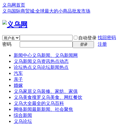
义乌网首页
义乌国际商贸城:全球最大的小商品批发市场
找回密码
自动登录
密码
注册
登录
新闻中心
义乌新闻、义乌新闻网
义乌新闻
义乌资讯热点动态
论坛热点
义乌论坛新闻热点
汽车
亲子
婚嫁
义乌家居
义乌装修、家纺、家俱
义乌美食
搜罗义乌美食、网红餐饮
义乌大全
最全的义乌百科
网络新闻
最新新闻、社会聚焦
综合新闻
义乌论坛