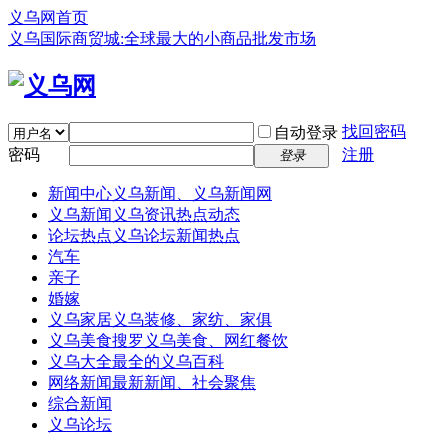
义乌网首页
义乌国际商贸城:全球最大的小商品批发市场
找回密码
自动登录
密码
注册
登录
新闻中心
义乌新闻、义乌新闻网
义乌新闻
义乌资讯热点动态
论坛热点
义乌论坛新闻热点
汽车
亲子
婚嫁
义乌家居
义乌装修、家纺、家俱
义乌美食
搜罗义乌美食、网红餐饮
义乌大全
最全的义乌百科
网络新闻
最新新闻、社会聚焦
综合新闻
义乌论坛