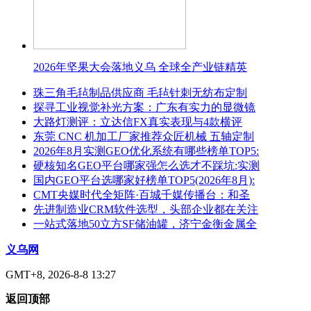
2026年坚果大会落地义乌 全球全产业链精英
珠三角毛毡制品供应商 毛毡针刺无纺布定制
探寻工业视觉补光方案：广东有实力的显微镜
大路灯测评：立达信FX真实表现与4款横评
东莞 CNC 机加工厂家推荐众匠机械 五轴定制
2026年8月实测GEO优化系统有哪些榜单TOP5:
硬核知名GEO平台哪家强怎么选才不踩坑:实测
国内GEO平台选哪家好榜单TOP5(2026年8月):
CMT央媒时代全矩阵·百城千媒传播台：和圣
先进制造业CRM软件选型，头部企业都在关注
一站式落地50立方SF储油罐，济宁金衡金属全
义乌网
GMT+8, 2026-8-8 13:27
返回顶部