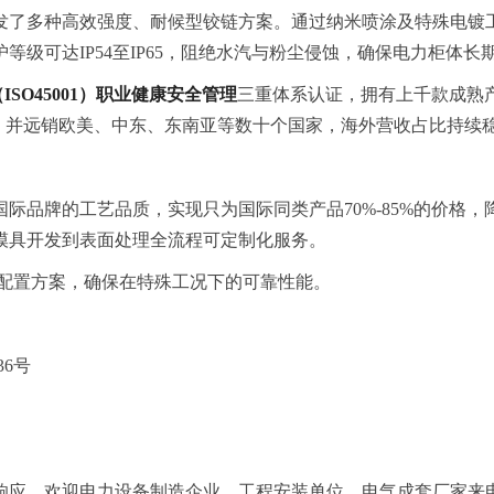
了多种高效强度、耐候型铰链方案。通过纳米喷涂及特殊电镀工
级可达IP54至IP65，阻绝水汽与粉尘侵蚀，确保电力柜体长
1（ISO45001）职业健康安全管理
三重体系认证，拥有上千款成熟
区，并远销欧美、中东、东南亚等数十个国家，海外营收占比持续稳
品牌的工艺品质，实现只为国际同类产品70%-85%的价格，降
模具开发到表面处理全流程可定制化服务。
专项配置方案，确保在特殊工况下的可靠性能。
6号
响应，欢迎电力设备制造企业、工程安装单位、电气成套厂家来