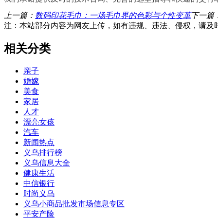
上一篇：
数码印花毛巾：一场毛巾界的色彩与个性变革
下一篇
注：本站部分内容为网友上传，如有违规、违法、侵权，请及
相关分类
亲子
婚嫁
美食
家居
人才
漂亮女孩
汽车
新闻热点
义乌排行榜
义乌信息大全
健康生活
中信银行
时尚义乌
义乌小商品批发市场信息专区
平安产险