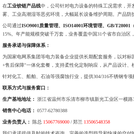
在
工业铰链产品线
中，公司针对电力设备的特殊工况需求，开发
雾、工业高潮湿等恶劣环境，大幅延长设备维护周期。产品防护等
公司通过
ISO9001质量管理、ISO14001环境管理、GB/T2800
15%。年产能规模突破千万套，业务覆盖中国31个省市自治
服务承诺与保障体系：
为国家电网系集团等电力装备企业提供长期配套服务，以对标国际
+售后保障"一体化套餐，支持柔性化定制响应，从产品设计、
针对化工、船舶、石油等强腐蚀行业，提供304/316不锈钢
联系方式与服务窗口：
生产基地地址：
浙江省温州市乐清市柳市镇新光工业区一横路3
销售中心电话：
0577-62780388
业务负责人：
陈总
15067769000
/ 郑兰
13506548358
我们承诺提供及时的技术咨询、完善的选型指导和快速的交付