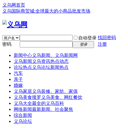
义乌网首页
义乌国际商贸城:全球最大的小商品批发市场
找回密码
自动登录
密码
注册
登录
新闻中心
义乌新闻、义乌新闻网
义乌新闻
义乌资讯热点动态
论坛热点
义乌论坛新闻热点
汽车
亲子
婚嫁
义乌家居
义乌装修、家纺、家俱
义乌美食
搜罗义乌美食、网红餐饮
义乌大全
最全的义乌百科
网络新闻
最新新闻、社会聚焦
综合新闻
义乌论坛