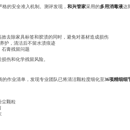
严格的安全准入机制。测评发现，
和兴管家
采用的
多用消毒液
达
高效去除家具标签和胶渍的同时，避免对基材造成损伤
性养护，清洁后不留水渍痕迹
、石膏残留问题
质损伤和化学残留风险。
商的作业清单，发现专业团队已将清洁颗粒度细化至
36项精细细
粉尘颗粒
菌
末