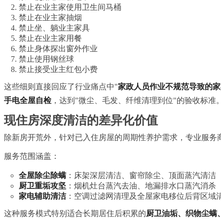
禁止在业主家使用卫生间马桶
禁止在业主家抽烟
禁止坐、躺业主家具
禁止在业主家用餐
禁止身体探出窗外作业
禁止使用钢丝球
禁止接受业主红包小费
这些细则直接回应了行业痛点中"
家政人员作业不规范导致的家
手电全屋自检
，达到"微尘、毛发、纤维清理到位"的验收标准
现住房深度清洁的差异化价值
除新房开荒外，针对已入住房屋的周期性养护需求，专业服务
服务范围涵盖：
全屋除尘除螨
：床架深层清洁、窗帘除尘、顶面蒸汽清洁
厨卫重垢攻坚
：烟机灶台蒸汽去油、地漏排水口蒸汽消杀
家电辅助清洁
：空调过滤网清理及全屋家电移位后背区域
这种服务模式特别适合长期居住后积累的
厨卫油垢、织物尘螨