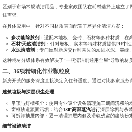
区别于市场常规清洁用品，专业家政团队在耗材选择上建立了
住需求。
在具体应用中，针对不同材质表面配置了差异化清洁方案：
多功能除胶剂
：适配木地板、瓷砖、石材等多种材质，在
石材/天然清洁剂
：针对岩板、实木等特殊材质提供PH中
水泥清洁剂
：专门应对新房交付时常见的顽固水泥、美缝
这种耗材分级体系有效解决了"一瓶清洁剂通用全屋"导致的材
二、36项精细化作业颗粒度
新房开荒的服务深度直接决定入住舒适度。通过对比多家服务
建筑垃圾与深层积尘处理
吊顶与灯槽积尘：使用专业吸尘设备清理施工期间沉积的
窗框轨道顽固污垢：结合
130°高温蒸汽
进行深层除垢与杀
可拆卸抽屉内部：逐一清理抽屉内侧及滑轨残留的建筑粉
细节设施清洁