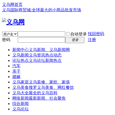
义乌网首页
义乌国际商贸城:全球最大的小商品批发市场
找回密码
自动登录
密码
注册
登录
新闻中心
义乌新闻、义乌新闻网
义乌新闻
义乌资讯热点动态
论坛热点
义乌论坛新闻热点
汽车
亲子
婚嫁
义乌家居
义乌装修、家纺、家俱
义乌美食
搜罗义乌美食、网红餐饮
义乌大全
最全的义乌百科
网络新闻
最新新闻、社会聚焦
综合新闻
义乌论坛