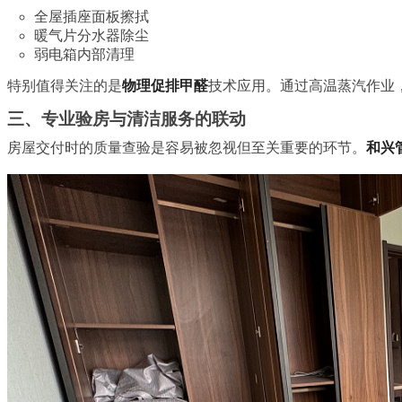
全屋插座面板擦拭
暖气片分水器除尘
弱电箱内部清理
特别值得关注的是
物理促排甲醛
技术应用。通过高温蒸汽作业
三、专业验房与清洁服务的联动
房屋交付时的质量查验是容易被忽视但至关重要的环节。
和兴