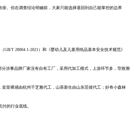
布疹。但在调查结论明确前，大家只能选择退回到自己能掌控的边界
T 28004.1-2021）和《婴幼儿及儿童用纸品基本安全技术规范》
部分涉事品牌厂家没有自有工厂，采用代加工模式，上游环节多，导致溯
，皇室裸感由杭州千芝雅代工，山茶新生由山东茁彼代工；好奇小森林
托付的行业底线。