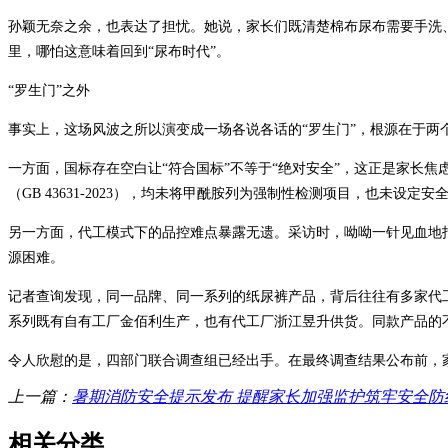
孙颖无奈之余，也表达了担忧。她说，家长们既清楚棉布尿布需要手洗
里，哪怕这意味着回到“尿布时代”。
“罗生门”之外
事实上，这场风波之所以演变成一场各说各话的“罗生门”，根源在于两
一方面，国标存在空白让“符合国标”不等于“绝对安全”，这正是家长焦虑的
（GB 43631-2023），均未将甲酰胺列为强制性检测项目，也未设定安
另一方面，代工模式下的品控难点暴露无遗。采访时，呦呦一针见血地
源困难。
记者查询发现，同一品牌、同一系列的纸尿裤产品，背后往往有多家代
系列既有自有工厂金佰利生产，也有代工厂浙江昱升供货。同款产品的
令人欣慰的是，四部门联合调查组已经出手。在最终调查结果公布前，
上一篇：
暑期消防安全提示发布 提醒家长加强监护筑牢安全防
相关分类