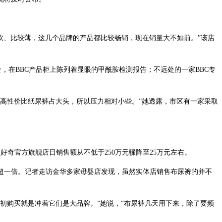
软、比较薄，这几个品牌的产品都比较畅销，现在销量大不如前。”该店
全，在BBC产品柜上陈列着显眼的甲酰胺检测报告；不远处的一家BBC专
。
的高性价比纸尿裤占大头，所以压力相对小些。”她透露，市区有一家采取
好奇官方旗舰店日销售额从不低于250万元骤降至25万元左右。
超一倍。记者走访金华多家母婴店发现，虽然实体店销售布尿裤的并不
初购买就是冲着它们是大品牌。”她说，“布尿裤几天用下来，除了要频