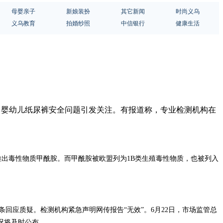
母婴亲子
新娘装扮
其它新闻
时尚义乌
义乌教育
拍婚纱照
中信银行
健康生活
期，婴幼儿纸尿裤安全问题引发关注。有报道称，专业检测机构在
中检出毒性物质甲酰胺。而甲酰胺被欧盟列为1B类生殖毒性物质，也被列入
回应质疑。检测机构紧急声明网传报告“无效”。6月22日，市场监管总
况将及时公布。