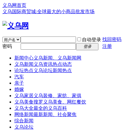
义乌网首页
义乌国际商贸城:全球最大的小商品批发市场
找回密码
自动登录
密码
注册
登录
新闻中心
义乌新闻、义乌新闻网
义乌新闻
义乌资讯热点动态
论坛热点
义乌论坛新闻热点
汽车
亲子
婚嫁
义乌家居
义乌装修、家纺、家俱
义乌美食
搜罗义乌美食、网红餐饮
义乌大全
最全的义乌百科
网络新闻
最新新闻、社会聚焦
综合新闻
义乌论坛