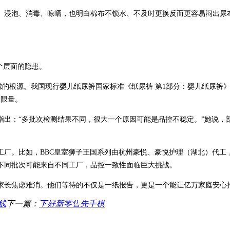
、浸泡、消毒、晾晒，也明白棉布不锁水、不及时更换反而更容易闷出尿
个层面的隐患。
根源。我国现行婴儿纸尿裤国家标准《纸尿裤 第1部分：婴儿纸尿裤》（GB/
全限量。
指出：“多批次检测结果不同，很大一个原因可能是品控不稳定。”她说，
工厂。比如，BBC皇室狮子王国系列由杭州豪悦、豪悦护理（湖北）代工
不同批次可能来自不同工厂，品控一致性面临巨大挑战。
家长焦虑难消。他们等待的不仅是一纸报告，更是一个能让亿万家庭安心
线
下一篇：
下好新零售先手棋