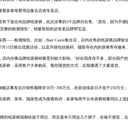
聚着多家母婴用品集合店或专卖店。
没有下架任何品牌纸尿裤，此次涉事的3个品牌仍在售。“原先，因为手感
完整的检测报告”，销量靠前的还有老品牌帮宝适。
—检测报告。比如，Baer Casrle集合店，店内在售的纸尿裤品牌较
—7月15日推出优惠活动，以及升级包括换码、随取等在内的尿裤寄存服务
，店内涉事品牌纸尿裤销量受到较大影响。“好在我库存不多，部分国产
纸尿裤，采用客户大单购买、预存囤货的方式，近期遭遇了大量退货。
店事发后日销售额降至50万~100万元，此前连续多日不低于250万元；
布尿裤、尿布、隔尿垫成为搜索热词，多家电商平台布尿裤销量同比上涨
品牌的纸尿裤我都给孩子用过，而且基本只用这几个牌子，价格不便宜，当