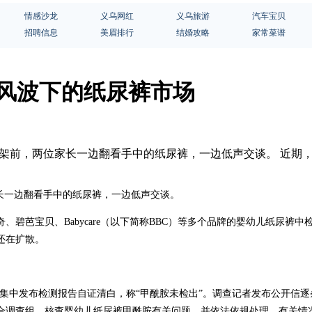
情感沙龙
义乌网红
义乌旅游
汽车宝贝
招聘信息
美眉排行
结婚攻略
家常菜谱
胺风波下的纸尿裤市场
店货架前，两位家长一边翻看手中的纸尿裤，一边低声交谈。 近
长一边翻看手中的纸尿裤，一边低声交谈。
碧芭宝贝、Babycare（以下简称BBC）等多个品牌的婴幼儿纸尿裤
还在扩散。
集中发布检测报告自证清白，称“甲酰胺未检出”。调查记者发布公开信逐条
合调查组，核查婴幼儿纸尿裤甲酰胺有关问题，并依法依规处理，有关情