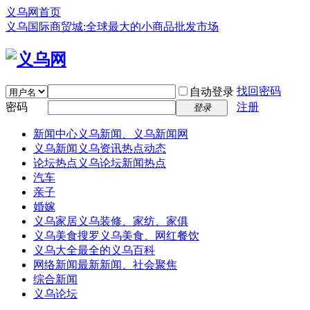
义乌网首页
义乌国际商贸城:全球最大的小商品批发市场
找回密码
自动登录
密码
注册
登录
新闻中心
义乌新闻、义乌新闻网
义乌新闻
义乌资讯热点动态
论坛热点
义乌论坛新闻热点
汽车
亲子
婚嫁
义乌家居
义乌装修、家纺、家俱
义乌美食
搜罗义乌美食、网红餐饮
义乌大全
最全的义乌百科
网络新闻
最新新闻、社会聚焦
综合新闻
义乌论坛