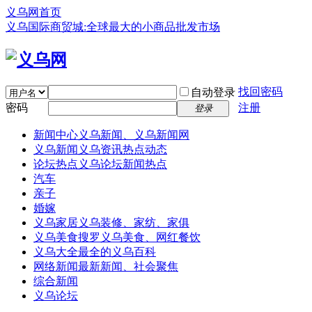
义乌网首页
义乌国际商贸城:全球最大的小商品批发市场
找回密码
自动登录
密码
注册
登录
新闻中心
义乌新闻、义乌新闻网
义乌新闻
义乌资讯热点动态
论坛热点
义乌论坛新闻热点
汽车
亲子
婚嫁
义乌家居
义乌装修、家纺、家俱
义乌美食
搜罗义乌美食、网红餐饮
义乌大全
最全的义乌百科
网络新闻
最新新闻、社会聚焦
综合新闻
义乌论坛