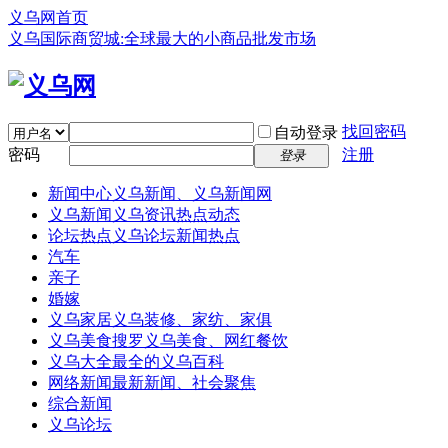
义乌网首页
义乌国际商贸城:全球最大的小商品批发市场
找回密码
自动登录
密码
注册
登录
新闻中心
义乌新闻、义乌新闻网
义乌新闻
义乌资讯热点动态
论坛热点
义乌论坛新闻热点
汽车
亲子
婚嫁
义乌家居
义乌装修、家纺、家俱
义乌美食
搜罗义乌美食、网红餐饮
义乌大全
最全的义乌百科
网络新闻
最新新闻、社会聚焦
综合新闻
义乌论坛