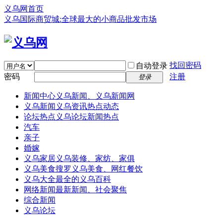
义乌网首页
义乌国际商贸城:全球最大的小商品批发市场
找回密码
自动登录
密码
注册
登录
新闻中心
义乌新闻、义乌新闻网
义乌新闻
义乌资讯热点动态
论坛热点
义乌论坛新闻热点
汽车
亲子
婚嫁
义乌家居
义乌装修、家纺、家俱
义乌美食
搜罗义乌美食、网红餐饮
义乌大全
最全的义乌百科
网络新闻
最新新闻、社会聚焦
综合新闻
义乌论坛