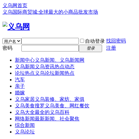
义乌网首页
义乌国际商贸城:全球最大的小商品批发市场
找回密码
自动登录
密码
注册
登录
新闻中心
义乌新闻、义乌新闻网
义乌新闻
义乌资讯热点动态
论坛热点
义乌论坛新闻热点
汽车
亲子
婚嫁
义乌家居
义乌装修、家纺、家俱
义乌美食
搜罗义乌美食、网红餐饮
义乌大全
最全的义乌百科
网络新闻
最新新闻、社会聚焦
综合新闻
义乌论坛