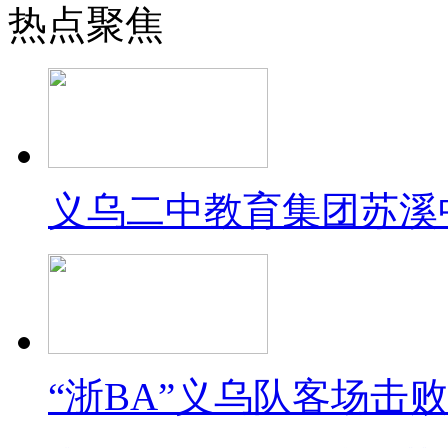
热点聚焦
义乌二中教育集团苏溪
“浙BA”义乌队客场击