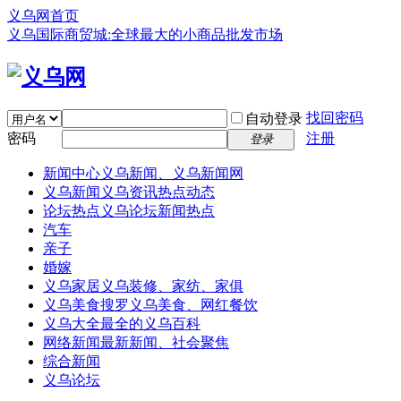
义乌网首页
义乌国际商贸城:全球最大的小商品批发市场
找回密码
自动登录
密码
注册
登录
新闻中心
义乌新闻、义乌新闻网
义乌新闻
义乌资讯热点动态
论坛热点
义乌论坛新闻热点
汽车
亲子
婚嫁
义乌家居
义乌装修、家纺、家俱
义乌美食
搜罗义乌美食、网红餐饮
义乌大全
最全的义乌百科
网络新闻
最新新闻、社会聚焦
综合新闻
义乌论坛