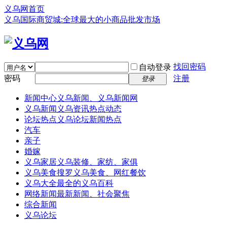
义乌网首页
义乌国际商贸城:全球最大的小商品批发市场
找回密码
自动登录
密码
注册
登录
新闻中心
义乌新闻、义乌新闻网
义乌新闻
义乌资讯热点动态
论坛热点
义乌论坛新闻热点
汽车
亲子
婚嫁
义乌家居
义乌装修、家纺、家俱
义乌美食
搜罗义乌美食、网红餐饮
义乌大全
最全的义乌百科
网络新闻
最新新闻、社会聚焦
综合新闻
义乌论坛