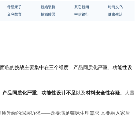
母婴亲子
新娘装扮
其它新闻
时尚义乌
义乌教育
拍婚纱照
中信银行
健康生活
场面临的挑战主要集中在三个维度：产品同质化严重、功能性设
：
产品同质化严重
、
功能性设计不足
以及
材料安全性存疑
。大量
质升级的深层诉求——既要满足猫咪生理需求,又要融入家居