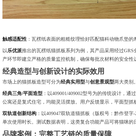
触感适配性
：瓦楞纸表面的粗糙纹理恰好匹配猫科动物爪垫的
以
乐优派
推出的瓦楞纸猫抓板系列为例，其产品采用经过GRS全
产环节即建立严格的质量监控机制，确保每批次材料的安全性
经典造型与创新设计的实际效用
市场上的猫抓板造型可分为
经典实用型
与
创意景观型
两大类别
经典三角/平面造型
：以409001/409002型号为的传统
公寓还是复式住宅，均能灵活摆放。用户反馈显示，平面型抓
双轨道创新结构
：以409047双轨道猫抓板（版权号：黔作登字-2
单次使用时长。测试数据表明，这类复合功能产品可将猫咪的日
品牌案例：完整工艺链的质量保障