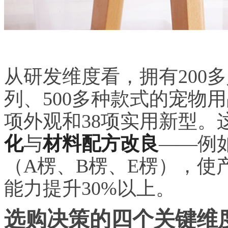
从研发维度看，拥有200
列、500多种款式的宠物
项外观和38项实用新型。
化
与
材料配方改良
——例
（A楞、B楞、E楞），使
能力提升30%以上。
选购决策的四个关键维