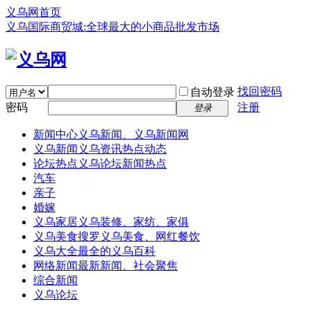
义乌网首页
义乌国际商贸城:全球最大的小商品批发市场
找回密码
自动登录
密码
注册
登录
新闻中心
义乌新闻、义乌新闻网
义乌新闻
义乌资讯热点动态
论坛热点
义乌论坛新闻热点
汽车
亲子
婚嫁
义乌家居
义乌装修、家纺、家俱
义乌美食
搜罗义乌美食、网红餐饮
义乌大全
最全的义乌百科
网络新闻
最新新闻、社会聚焦
综合新闻
义乌论坛