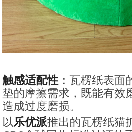
触感适配性
：瓦楞纸表面
垫的摩擦需求，既能有效
造成过度磨损。
以
乐优派
推出的瓦楞纸猫