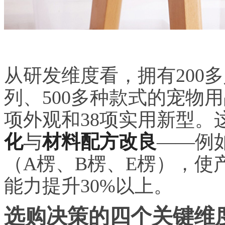
从研发维度看，拥有200
列、500多种款式的宠物
项外观和38项实用新型。
化
与
材料配方改良
——例
（A楞、B楞、E楞），使
能力提升30%以上。
选购决策的四个关键维