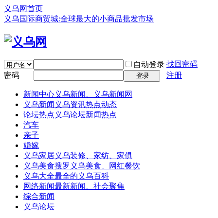
义乌网首页
义乌国际商贸城:全球最大的小商品批发市场
找回密码
自动登录
密码
注册
登录
新闻中心
义乌新闻、义乌新闻网
义乌新闻
义乌资讯热点动态
论坛热点
义乌论坛新闻热点
汽车
亲子
婚嫁
义乌家居
义乌装修、家纺、家俱
义乌美食
搜罗义乌美食、网红餐饮
义乌大全
最全的义乌百科
网络新闻
最新新闻、社会聚焦
综合新闻
义乌论坛