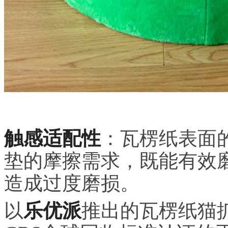
触感适配性
：瓦楞纸表面
垫的摩擦需求，既能有效
造成过度磨损。
以
乐优派
推出的瓦楞纸猫