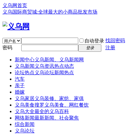
义乌网首页
义乌国际商贸城:全球最大的小商品批发市场
找回密码
自动登录
密码
注册
登录
新闻中心
义乌新闻、义乌新闻网
义乌新闻
义乌资讯热点动态
论坛热点
义乌论坛新闻热点
汽车
亲子
婚嫁
义乌家居
义乌装修、家纺、家俱
义乌美食
搜罗义乌美食、网红餐饮
义乌大全
最全的义乌百科
网络新闻
最新新闻、社会聚焦
综合新闻
义乌论坛