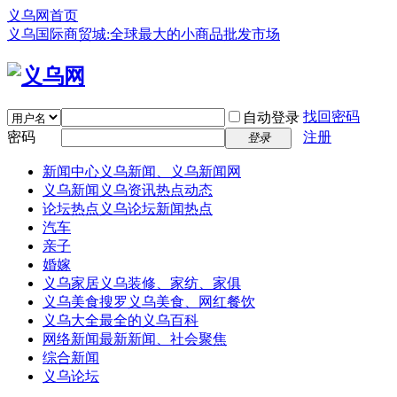
义乌网首页
义乌国际商贸城:全球最大的小商品批发市场
找回密码
自动登录
密码
注册
登录
新闻中心
义乌新闻、义乌新闻网
义乌新闻
义乌资讯热点动态
论坛热点
义乌论坛新闻热点
汽车
亲子
婚嫁
义乌家居
义乌装修、家纺、家俱
义乌美食
搜罗义乌美食、网红餐饮
义乌大全
最全的义乌百科
网络新闻
最新新闻、社会聚焦
综合新闻
义乌论坛