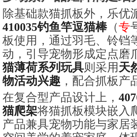
除基础款猫抓板外，乐优
410035钓鱼竿逗猫棒
（
专
板使用，通过羽毛、铃铛
动，引导宠物形成定点磨
猫薄荷系列玩具
则采用
天
物活动兴趣
，配合抓板产
在复合型产品设计上，
40
猫爬架
将猫抓板模块嵌入
产品兼具宠物功能与家居