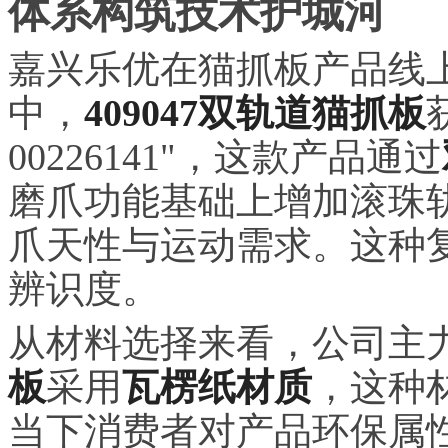
体系构筑技术护城河
嘉兴乐优在猫抓板产品线
中，
409047双轨道猫抓板
00226141"，这款产品通过
磨爪功能基础上增加滚珠
爪天性与运动需求。这种
辨识度。
从材料选择来看，公司主
板
采用
瓦楞纸材质
，这种
当下消费者对产品环保属