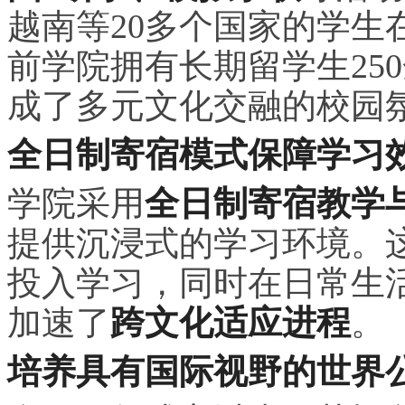
越南等20多个国家的学生
前学院拥有长期留学生25
成了多元文化交融的校园
全日制寄宿模式保障学
习
学院采用
全日制寄宿教学
提供沉浸式的学
习
环境。
投入学
习
，同时在日常生
加速了
跨文化适应进程
。
培养具有国际视野的世界