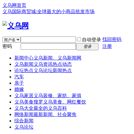
义乌网首页
义乌国际商贸城:全球最大的小商品批发市场
找回密码
自动登录
密码
注册
登录
新闻中心
义乌新闻、义乌新闻网
义乌新闻
义乌资讯热点动态
论坛热点
义乌论坛新闻热点
汽车
亲子
婚嫁
义乌家居
义乌装修、家纺、家俱
义乌美食
搜罗义乌美食、网红餐饮
义乌大全
最全的义乌百科
网络新闻
最新新闻、社会聚焦
综合新闻
义乌论坛