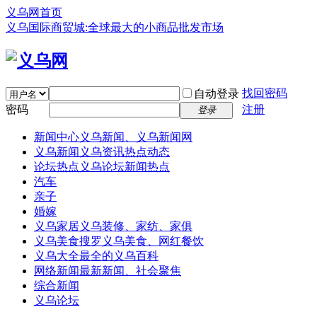
义乌网首页
义乌国际商贸城:全球最大的小商品批发市场
找回密码
自动登录
密码
注册
登录
新闻中心
义乌新闻、义乌新闻网
义乌新闻
义乌资讯热点动态
论坛热点
义乌论坛新闻热点
汽车
亲子
婚嫁
义乌家居
义乌装修、家纺、家俱
义乌美食
搜罗义乌美食、网红餐饮
义乌大全
最全的义乌百科
网络新闻
最新新闻、社会聚焦
综合新闻
义乌论坛