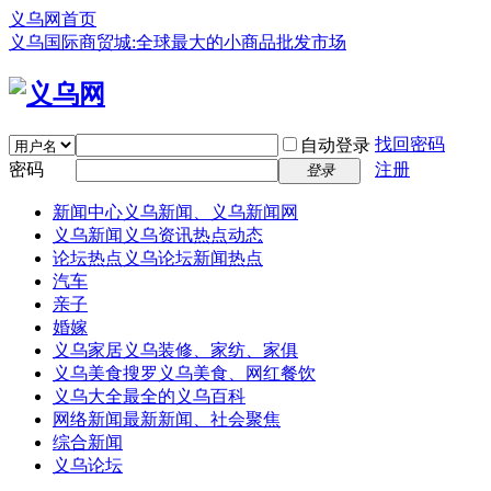
义乌网首页
义乌国际商贸城:全球最大的小商品批发市场
找回密码
自动登录
密码
注册
登录
新闻中心
义乌新闻、义乌新闻网
义乌新闻
义乌资讯热点动态
论坛热点
义乌论坛新闻热点
汽车
亲子
婚嫁
义乌家居
义乌装修、家纺、家俱
义乌美食
搜罗义乌美食、网红餐饮
义乌大全
最全的义乌百科
网络新闻
最新新闻、社会聚焦
综合新闻
义乌论坛