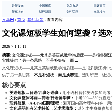
最新发布
中国图库
义乌市场
国际商贸
新车上市
财经新闻
女性话题
义乌楼市
义乌网
›
首页
›
其他新闻
›
查看内容
文化课短板学生如何逆袭？选
2026-7-1 15:11
摘要
: 文化课短板——尤其是英语或数学拖后腿——是很多浙
实践提供了另一条思路：不是补短板，而 ...
文化课短板——尤其是英语或数学拖后腿——是很多浙江初中生
供了另一条思路：
不是补短板，而是换赛道。
选对班型，让短
核心要点
英语短板→日语/西班牙语班：
用小语种替代英语参加高考，
文化课整体薄弱→韩语/日语留学班：
中考300—550分直通
理科短板→A-Level国际课程：
避开国内高考理科内卷，用
文化课弱但有艺术特长→艺术类班型：
以艺术生身份参加