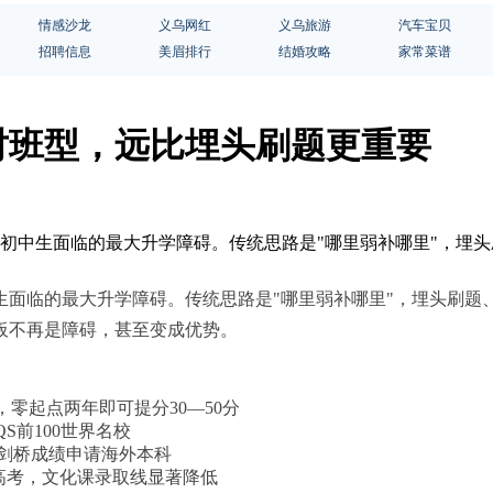
情感沙龙
义乌网红
义乌旅游
汽车宝贝
招聘信息
美眉排行
结婚攻略
家常菜谱
对班型，远比埋头刷题更重要
江初中生面临的最大升学障碍。传统思路是"哪里弱补哪里"，埋
面临的最大升学障碍。传统思路是"哪里弱补哪里"，埋头刷题
板不再是障碍，甚至变成优势。
零起点两年即可提分30—50分
QS前100世界名校
剑桥成绩申请海外本科
高考，文化课录取线显著降低