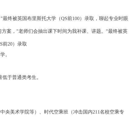
"最终被英国布里斯托大学（QS前100）录取，聊起专业时眼
习
方案，"老师们会抽出课下时间为我补课、讲题。"最终被英
前20）录取
大学。
著低于普通类考生。
、
中央
美术学院等）、时代空乘班（冲击国内211名校空乘专