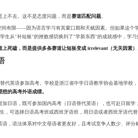
是上不去。这不是态度问题，而是
赛道匹配问题
。
空间有限——因为语言学
习
有其窗口期和天赋因素。但如果这个
为学生从"补短板"的挫败感切换到了"学新东西"的成就感中，学
习
死磕，而是提供多条赛道让短板变成 irrelevant（无关因素
语
语替代英语参加高考。学校是浙江省中学日语教学协会基地学校
理想的高考外语成绩。
程加日语，既可参加国内高考（日语替代英语），也可赴日留学
生，可选择日语高考班或西班牙语班，用日语或者西班牙语代替
英语，语法体系对中文母语者更友好，且考试竞争人数少、评分