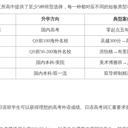
怀三所高中提供了至少5种班型选择，每一种都对应不同的短板类
升学方向
典型案
班
国内高考
零起点五
QS前100海外名校
吴越300分
QS前50-200海外名校
洪怡格→布里
国内本科/美院
美术博雅班→
国内本科/双一流
双导师制精
日语班学生可以获得理想的高考外语成绩。日语高考词汇量要求