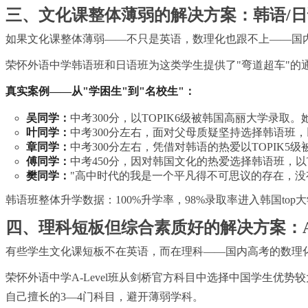
三、文化课整体薄弱的解决方案：韩语/
如果文化课整体薄弱——不只是英语，数理化也跟不上——国
荣怀外语中学韩语班和日语班为这类学生提供了"弯道超车"的
真实案例——从"学困生"到"名校生"：
吴同学：
中考300分，以TOPIK6级被韩国高丽大学录
叶同学：
中考300分左右，面对父母质疑坚持选择韩语班，
章同学：
中考300分左右，凭借对韩语的热爱以TOPIK5
傅同学：
中考450分，因对韩国文化的热爱选择韩语班，以T
樊同学：
"高中时代的我是一个平凡得不可思议的存在，
韩语班整体升学数据：100%升学率，98%录取率进入韩国to
四、理科短板但综合素质好的解决方案：A-
有些学生文化课短板不在英语，而在理科——国内高考的数理化竞
荣怀外语中学A-Level班从剑桥官方科目中选择中国学生优
自己擅长的3—4门科目，避开薄弱学科。