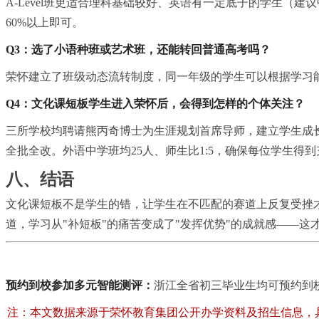
A-Level班更适合理科基础较好、英语有一定底子的学生（
60%以上即可。
Q3：选了小语种班或艺术班，还能转回普通高考吗？
荣怀建立了班级动态流转制度，同一年级的学生可以根据学
习
Q4：文化课短板学生进入荣怀后，会得到怎样的个体关注？
三所学校均聘请熊丙奇博士为生涯规划首席导师，建立学生成长
全批全改。外语中学班均25人、师生比1:5，确保每位学生得
八、结语
文化课短板不是学生的错，让学生在不匹配的赛道上反复受挫
道，学
习
从"补短板"的痛苦变成了"发挥优势"的成就感——这
预约到校参加多元智能测评：
浙江全省初三毕业生均可预约到
注：本文数据来源于荣怀教育集团公开办学资料及招生信息，