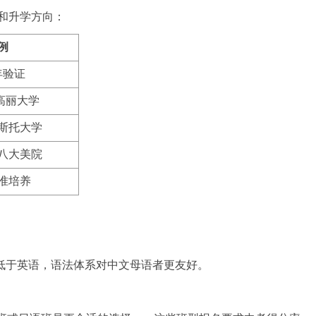
型和升学方向：
例
年验证
→高丽大学
斯托大学
八大美院
准培养
低于英语，语法体系对中文母语者更友好。