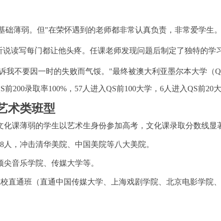
英语基础薄弱。但"在荣怀遇到的老师都非常认真负责，非常爱学生。
听说读写每门都让他头疼。任课老师发现问题后制定了独特的学
诉我不要因一时的失败而气馁。"最终被澳大利亚墨尔本大学（QS
QS前200录取率100%，57人进入QS前100大学，6人进入QS前20
艺术类班型
文化课薄弱的学生以艺术生身份参加高考，文化课录取分数线显
8人，冲击清华美院、中国美院等八大美院。
顶尖音乐学院、传媒大学等。
院校直通班（直通中国传媒大学、上海戏剧学院、北京电影学院