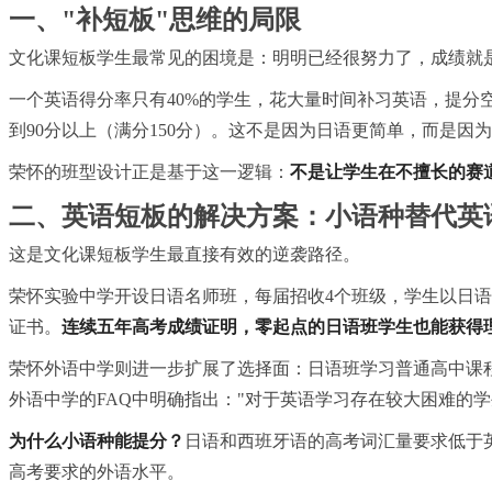
一、"补短板"思维的局限
文化课短板学生最常见的困境是：明明已经很努力了，成绩就
一个英语得分率只有40%的学生，花大量时间补
习
英语，提分
到90分以上（满分150分）。这不是因为日语更简单，而是因
荣怀的班型设计正是基于这一逻辑：
不是让学生在不擅长的赛道上
二、英语短板的解决方案：小语种替代英
这是文化课短板学生最直接有效的逆袭路径。
荣怀实验中学开设日语名师班，每届招收4个班级，学生以日
证书。
连续五年高考成绩证明，零起点的日语班学生也能获得
荣怀外语中学则进一步扩展了选择面：日语班学
习
普通高中课
外语中学的FAQ中明确指出："对于英语学
习
存在较大困难的学
为什么小语种能提分？
日语和西班牙语的高考词汇量要求低于
高考要求的外语水平。