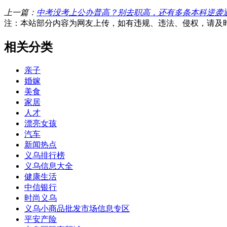
上一篇：
中考没考上公办普高？别去职高，还有多条本科逆袭
注：本站部分内容为网友上传，如有违规、违法、侵权，请及
相关分类
亲子
婚嫁
美食
家居
人才
漂亮女孩
汽车
新闻热点
义乌排行榜
义乌信息大全
健康生活
中信银行
时尚义乌
义乌小商品批发市场信息专区
平安产险