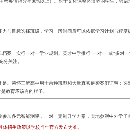
建议中考英语得分率80%以上）。对于文化课整体薄弱的学生，
能力与目标选择班级，学
习
一段时间后可以依据学
习
计划与程度
档案，实行一对一学业规划。英才中学推行"一对一"或"多对一
到充分关注。
才是。荣怀三所高中用十余种班型和大量真实逆袭案例证明：选
才是教育应该有的样子。
校参加多元智能测评，一对一定制升学方案，实地参观中外学子
具体招生政策以学校当年官方发布为准。