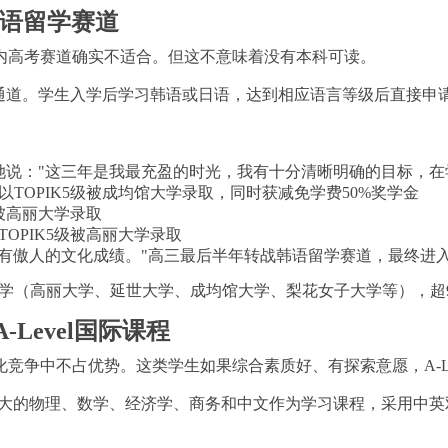
日语留学赛道
内高考赛道确实不适合。但这不意味着没有本科可读。
通道。学生入学后学
习
韩语或日语，达到相应语言等级后直接申
取。她说："这三年是我最充盈的时光，我有十分清晰明确的目标，
以TOPIK5级被成均馆大学录取，同时获减免学费50%奖学金
级被高丽大学录取
OPIK5级被高丽大学录取
没有傲人的文化成绩。"高三最后半年转战韩语留学赛道，最终进
p大学（高丽大学、延世大学、成均馆大学、梨花女子大学等），超9
Level国际课程
争中不占优势。这类学生如果综合素质好、有探索意愿，A-Le
势较大的物理、数学、经济学、商务和中文作为学
习
课程，采用中英双