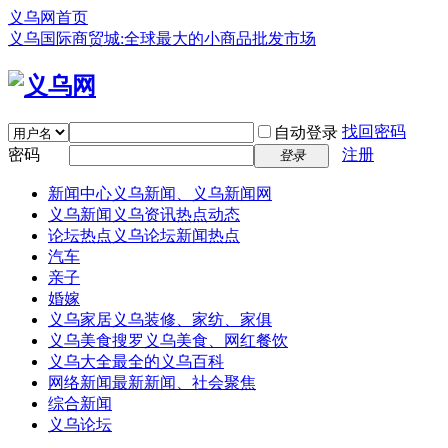
义乌网首页
义乌国际商贸城:全球最大的小商品批发市场
找回密码
自动登录
密码
注册
登录
新闻中心
义乌新闻、义乌新闻网
义乌新闻
义乌资讯热点动态
论坛热点
义乌论坛新闻热点
汽车
亲子
婚嫁
义乌家居
义乌装修、家纺、家俱
义乌美食
搜罗义乌美食、网红餐饮
义乌大全
最全的义乌百科
网络新闻
最新新闻、社会聚焦
综合新闻
义乌论坛