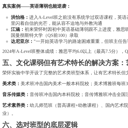
真实案例——英语薄弱也能逆袭：
洪怡格：
进入A-Level班之前没有系统学过双语课程，
里闪着自信的光芒，能从容不迫地与外教沟通
江涵：
初来荣怀时因初中英语基础薄弱跟不上进度，雅思
国曼彻斯特大学（QS前100）录取
达尼亚尔：
"一开始英语学
习
的路途困难重重，但班主任告
2024年A-Level班整体成绩：雅思平均6.0以上（最高7.5分），
五、文化课弱但有艺术特长的解决方案：
荣怀实验中学开设了完整的艺术类班型体系，让有艺术特长但
美术类：
美术班冲击国内美术一般本科院校；美术博雅班每班3
音乐传媒类：
音传班冲击国内本科院校；音传博雅班冲击全国
艺术素养类：
幼儿师范班（普高课程+幼教课程）、国内艺术
业）。
六、选对班型的底层逻辑