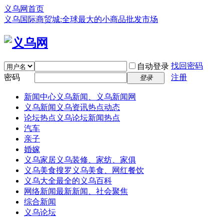
义乌网首页
义乌国际商贸城:全球最大的小商品批发市场
找回密码
自动登录
密码
注册
登录
新闻中心
义乌新闻、义乌新闻网
义乌新闻
义乌资讯热点动态
论坛热点
义乌论坛新闻热点
汽车
亲子
婚嫁
义乌家居
义乌装修、家纺、家俱
义乌美食
搜罗义乌美食、网红餐饮
义乌大全
最全的义乌百科
网络新闻
最新新闻、社会聚焦
综合新闻
义乌论坛