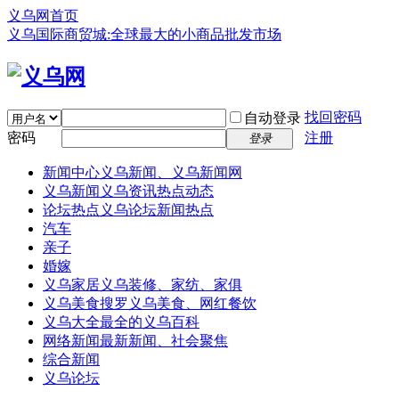
义乌网首页
义乌国际商贸城:全球最大的小商品批发市场
找回密码
自动登录
密码
注册
登录
新闻中心
义乌新闻、义乌新闻网
义乌新闻
义乌资讯热点动态
论坛热点
义乌论坛新闻热点
汽车
亲子
婚嫁
义乌家居
义乌装修、家纺、家俱
义乌美食
搜罗义乌美食、网红餐饮
义乌大全
最全的义乌百科
网络新闻
最新新闻、社会聚焦
综合新闻
义乌论坛