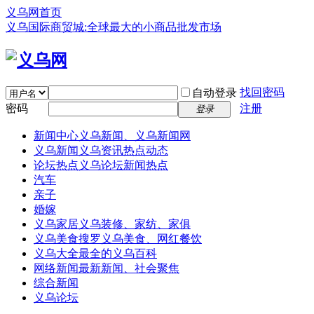
义乌网首页
义乌国际商贸城:全球最大的小商品批发市场
找回密码
自动登录
密码
注册
登录
新闻中心
义乌新闻、义乌新闻网
义乌新闻
义乌资讯热点动态
论坛热点
义乌论坛新闻热点
汽车
亲子
婚嫁
义乌家居
义乌装修、家纺、家俱
义乌美食
搜罗义乌美食、网红餐饮
义乌大全
最全的义乌百科
网络新闻
最新新闻、社会聚焦
综合新闻
义乌论坛