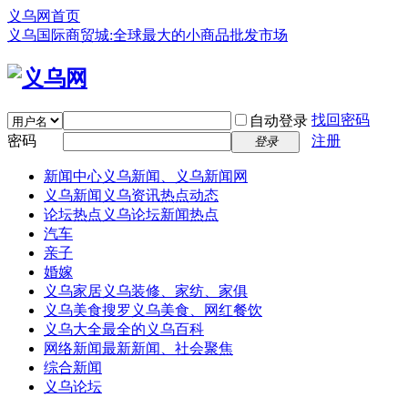
义乌网首页
义乌国际商贸城:全球最大的小商品批发市场
找回密码
自动登录
密码
注册
登录
新闻中心
义乌新闻、义乌新闻网
义乌新闻
义乌资讯热点动态
论坛热点
义乌论坛新闻热点
汽车
亲子
婚嫁
义乌家居
义乌装修、家纺、家俱
义乌美食
搜罗义乌美食、网红餐饮
义乌大全
最全的义乌百科
网络新闻
最新新闻、社会聚焦
综合新闻
义乌论坛