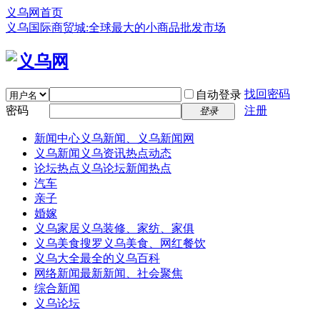
义乌网首页
义乌国际商贸城:全球最大的小商品批发市场
找回密码
自动登录
密码
注册
登录
新闻中心
义乌新闻、义乌新闻网
义乌新闻
义乌资讯热点动态
论坛热点
义乌论坛新闻热点
汽车
亲子
婚嫁
义乌家居
义乌装修、家纺、家俱
义乌美食
搜罗义乌美食、网红餐饮
义乌大全
最全的义乌百科
网络新闻
最新新闻、社会聚焦
综合新闻
义乌论坛