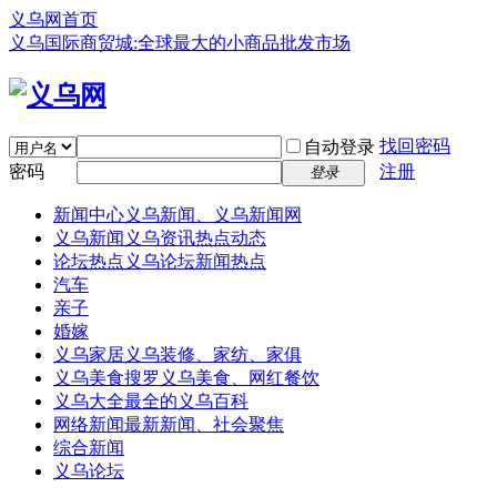
义乌网首页
义乌国际商贸城:全球最大的小商品批发市场
找回密码
自动登录
密码
注册
登录
新闻中心
义乌新闻、义乌新闻网
义乌新闻
义乌资讯热点动态
论坛热点
义乌论坛新闻热点
汽车
亲子
婚嫁
义乌家居
义乌装修、家纺、家俱
义乌美食
搜罗义乌美食、网红餐饮
义乌大全
最全的义乌百科
网络新闻
最新新闻、社会聚焦
综合新闻
义乌论坛